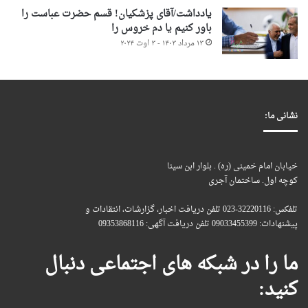
یادداشت/آقای پزشکیان! قسم حضرت عباست را
باور کنیم یا دم خروس را
۱۳ مرداد ۱۴۰۳ - ۳ اوت ۲۰۲۴
نشانی ما:
خیابان امام خمینی (ره) . بلوار ابن سینا
کوچه اول. ساختمان آجری
تلفکس: 32220116-023 تلفن دریافت اخبار، گزارشات، انتقادات و
پیشنهادات: 09033455399 تلفن دریافت آگهی: 09353868116
ما را در شبکه های اجتماعی دنبال
کنید: