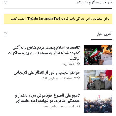
ما را در اینستاگرام دنبال کنید
برای استفاده از این ویژگی باید افزونه
TieLabs Instagram Feed
را نصب کنید
آخرین اخبار
تفاهمنامه اسلام بدست مردم شاهرود به آتش
کشیده شد/هشدار به مسئولان! دریوزه مذاکرات
نباشید
3 هفته پیش
مواضع عجیب و دور از انتظار علی لاریجانی
۱۷ اسفند ۱۴۰۴ - ۸ مارس ۲۰۲۶
تجمع علی الطلوع خودجوش مردم داغدار و
خشمگین شاهرود در شهادت امام خامنه ای
۱۰ اسفند ۱۴۰۴ - ۱ مارس ۲۰۲۶