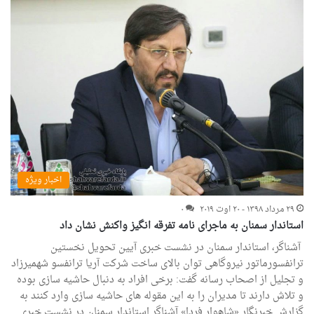
اخبار ویژه
۲۹ مرداد ۱۳۹۸ - ۲۰ اوت ۲۰۱۹
۰
استاندار سمنان به ماجرای نامه تفرقه انگیز واکنش نشان داد
‍ آشناگر، استاندار سمنان در نشست خبری آیین تحویل نخستین
ترانفسورماتور نیروگاهی توان بالای ساخت شرکت آریا ترانفسو شهمیرزاد
و تجلیل از اصحاب رسانه گفت: برخی افراد به دنبال حاشیه سازی بوده
و تلاش دارند تا مدیران را به این مقوله های حاشیه سازی وارد کنند به
گزارش خبرنگار «شاهوار فردا» آشناگر استاندار سمنان در نشست خبری