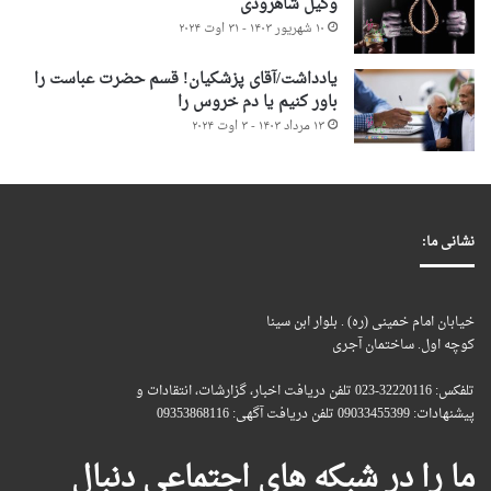
وکیل شاهرودی
۱۰ شهریور ۱۴۰۳ - ۳۱ اوت ۲۰۲۴
یادداشت/آقای پزشکیان! قسم حضرت عباست را
باور کنیم یا دم خروس را
۱۳ مرداد ۱۴۰۳ - ۳ اوت ۲۰۲۴
نشانی ما:
خیابان امام خمینی (ره) . بلوار ابن سینا
کوچه اول. ساختمان آجری
تلفکس: 32220116-023 تلفن دریافت اخبار، گزارشات، انتقادات و
پیشنهادات: 09033455399 تلفن دریافت آگهی: 09353868116
ما را در شبکه های اجتماعی دنبال