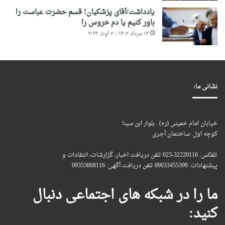
یادداشت/آقای پزشکیان! قسم حضرت عباست را
باور کنیم یا دم خروس را
۱۳ مرداد ۱۴۰۳ - ۳ اوت ۲۰۲۴
نشانی ما:
خیابان امام خمینی (ره) . بلوار ابن سینا
کوچه اول. ساختمان آجری
تلفکس: 32220116-023 تلفن دریافت اخبار، گزارشات، انتقادات و
پیشنهادات: 09033455399 تلفن دریافت آگهی: 09353868116
ما را در شبکه های اجتماعی دنبال
کنید: