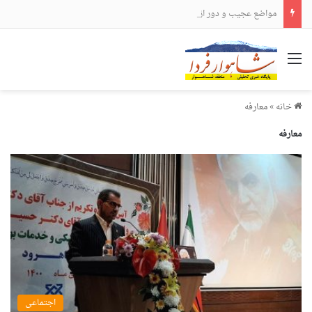
مواضع عجیب و دور از انتظار علی لاریجانی
منو
خانه
»
معارفه
معارفه
اجتماعی