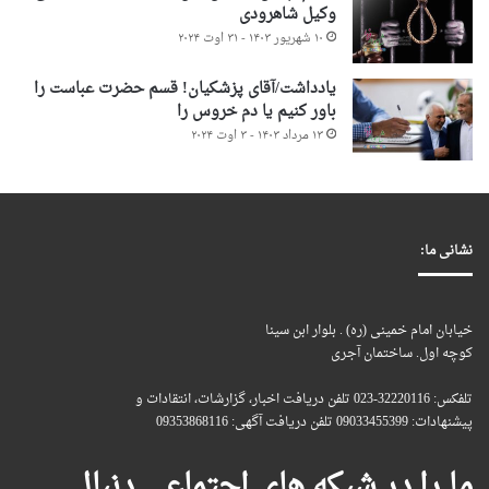
وکیل شاهرودی
۱۰ شهریور ۱۴۰۳ - ۳۱ اوت ۲۰۲۴
یادداشت/آقای پزشکیان! قسم حضرت عباست را
باور کنیم یا دم خروس را
۱۳ مرداد ۱۴۰۳ - ۳ اوت ۲۰۲۴
نشانی ما:
خیابان امام خمینی (ره) . بلوار ابن سینا
کوچه اول. ساختمان آجری
تلفکس: 32220116-023 تلفن دریافت اخبار، گزارشات، انتقادات و
پیشنهادات: 09033455399 تلفن دریافت آگهی: 09353868116
ما را در شبکه های اجتماعی دنبال