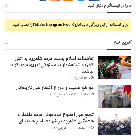
ما را در اینستاگرام دنبال کنید
برای استفاده از این ویژگی باید افزونه
TieLabs Instagram Feed
را نصب کنید
آخرین اخبار
تفاهمنامه اسلام بدست مردم شاهرود به آتش
کشیده شد/هشدار به مسئولان! دریوزه مذاکرات
نباشید
3 هفته پیش
مواضع عجیب و دور از انتظار علی لاریجانی
۱۷ اسفند ۱۴۰۴ - ۸ مارس ۲۰۲۶
تجمع علی الطلوع خودجوش مردم داغدار و
خشمگین شاهرود در شهادت امام خامنه ای
۱۰ اسفند ۱۴۰۴ - ۱ مارس ۲۰۲۶