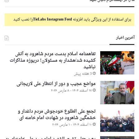
برای استفاده از این ویژگی باید افزونه
TieLabs Instagram Feed
را نصب کنید
آخرین اخبار
تفاهمنامه اسلام بدست مردم شاهرود به آتش
کشیده شد/هشدار به مسئولان! دریوزه مذاکرات
نباشید
3 هفته پیش
مواضع عجیب و دور از انتظار علی لاریجانی
۱۷ اسفند ۱۴۰۴ - ۸ مارس ۲۰۲۶
تجمع علی الطلوع خودجوش مردم داغدار و
خشمگین شاهرود در شهادت امام خامنه ای
۱۰ اسفند ۱۴۰۴ - ۱ مارس ۲۰۲۶