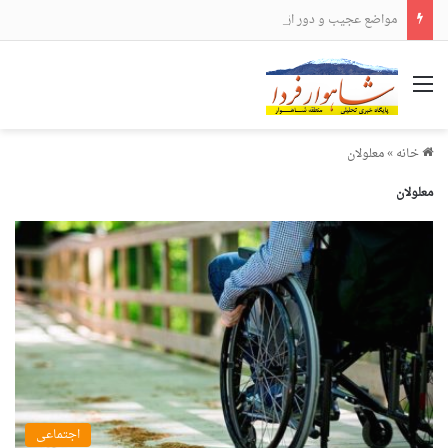
مواضع عجیب و دور از انتظار علی لاریجانی
منو
خانه
»
معلولان
معلولان
اجتماعی