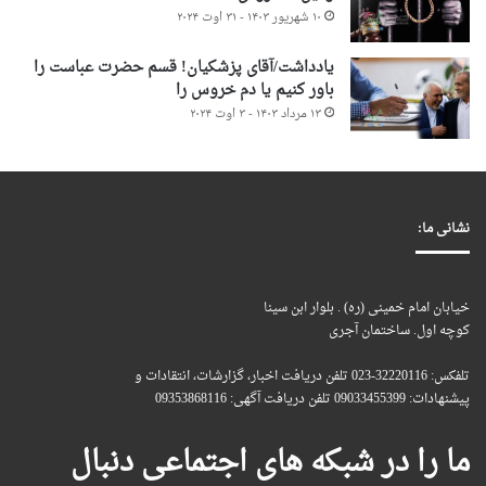
۱۰ شهریور ۱۴۰۳ - ۳۱ اوت ۲۰۲۴
یادداشت/آقای پزشکیان! قسم حضرت عباست را
باور کنیم یا دم خروس را
۱۳ مرداد ۱۴۰۳ - ۳ اوت ۲۰۲۴
نشانی ما:
خیابان امام خمینی (ره) . بلوار ابن سینا
کوچه اول. ساختمان آجری
تلفکس: 32220116-023 تلفن دریافت اخبار، گزارشات، انتقادات و
پیشنهادات: 09033455399 تلفن دریافت آگهی: 09353868116
ما را در شبکه های اجتماعی دنبال