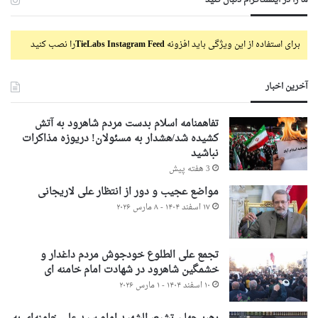
برای استفاده از این ویژگی باید افزونه
TieLabs Instagram Feed
را نصب کنید
آخرین اخبار
تفاهمنامه اسلام بدست مردم شاهرود به آتش
کشیده شد/هشدار به مسئولان! دریوزه مذاکرات
نباشید
3 هفته پیش
مواضع عجیب و دور از انتظار علی لاریجانی
۱۷ اسفند ۱۴۰۴ - ۸ مارس ۲۰۲۶
تجمع علی الطلوع خودجوش مردم داغدار و
خشمگین شاهرود در شهادت امام خامنه ای
۱۰ اسفند ۱۴۰۴ - ۱ مارس ۲۰۲۶