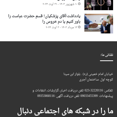
۱۰ شهریور ۱۴۰۳ - ۳۱ اوت ۲۰۲۴
یادداشت/آقای پزشکیان! قسم حضرت عباست را
باور کنیم یا دم خروس را
۱۳ مرداد ۱۴۰۳ - ۳ اوت ۲۰۲۴
نشانی ما:
خیابان امام خمینی (ره) . بلوار ابن سینا
کوچه اول. ساختمان آجری
تلفکس: 32220116-023 تلفن دریافت اخبار، گزارشات، انتقادات و
پیشنهادات: 09033455399 تلفن دریافت آگهی: 09353868116
ما را در شبکه های اجتماعی دنبال