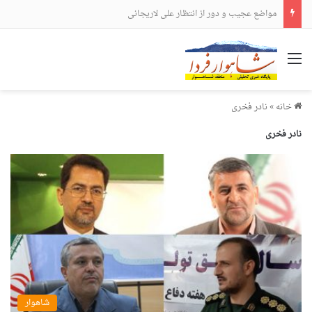
تجمع علی الطلوع خودجوش مردم داغدار و خشمگین شاهرود در شهادت امام خامنه ای
منو
خانه
»
نادر فخری
نادر فخری
شاهوار