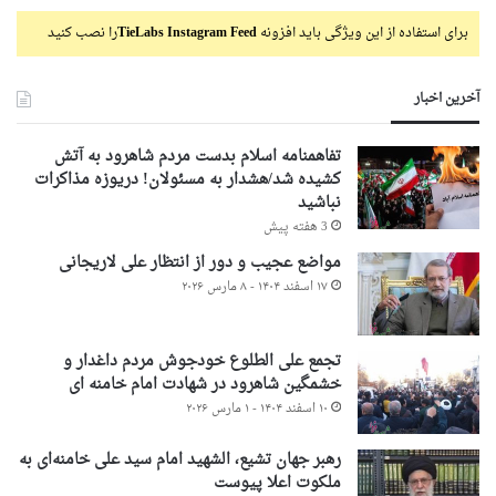
برای استفاده از این ویژگی باید افزونه
TieLabs Instagram Feed
را نصب کنید
آخرین اخبار
تفاهمنامه اسلام بدست مردم شاهرود به آتش
کشیده شد/هشدار به مسئولان! دریوزه مذاکرات
نباشید
3 هفته پیش
مواضع عجیب و دور از انتظار علی لاریجانی
۱۷ اسفند ۱۴۰۴ - ۸ مارس ۲۰۲۶
تجمع علی الطلوع خودجوش مردم داغدار و
خشمگین شاهرود در شهادت امام خامنه ای
۱۰ اسفند ۱۴۰۴ - ۱ مارس ۲۰۲۶
رهبر جهان تشیع، الشهید امام سید علی خامنه‌ای به
ملکوت اعلا پیوست