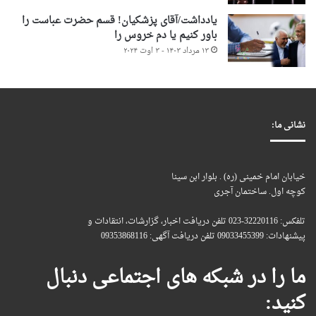
یادداشت/آقای پزشکیان! قسم حضرت عباست را
باور کنیم یا دم خروس را
۱۳ مرداد ۱۴۰۳ - ۳ اوت ۲۰۲۴
نشانی ما:
خیابان امام خمینی (ره) . بلوار ابن سینا
کوچه اول. ساختمان آجری
تلفکس: 32220116-023 تلفن دریافت اخبار، گزارشات، انتقادات و
پیشنهادات: 09033455399 تلفن دریافت آگهی: 09353868116
ما را در شبکه های اجتماعی دنبال
کنید: