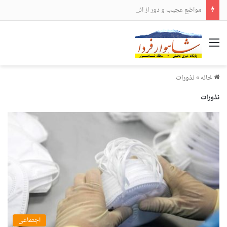
مواضع عجیب و دور از انتظار علی لاریجانی
منو
خانه
»
نذورات
نذورات
اجتماعی