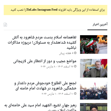
برای استفاده از این ویژگی باید افزونه
TieLabs Instagram Feed
را نصب کنید
آخرین اخبار
تفاهمنامه اسلام بدست مردم شاهرود به آتش
کشیده شد/هشدار به مسئولان! دریوزه مذاکرات
نباشید
4 هفته پیش
مواضع عجیب و دور از انتظار علی لاریجانی
۱۷ اسفند ۱۴۰۴ - ۸ مارس ۲۰۲۶
تجمع علی الطلوع خودجوش مردم داغدار و
خشمگین شاهرود در شهادت امام خامنه ای
۱۰ اسفند ۱۴۰۴ - ۱ مارس ۲۰۲۶
رهبر جهان تشیع، الشهید امام سید علی خامنه‌ای به
ملکوت اعلا پیوست