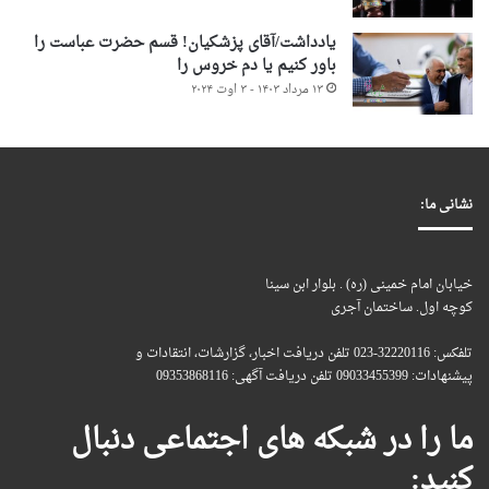
یادداشت/آقای پزشکیان! قسم حضرت عباست را
باور کنیم یا دم خروس را
۱۳ مرداد ۱۴۰۳ - ۳ اوت ۲۰۲۴
نشانی ما:
خیابان امام خمینی (ره) . بلوار ابن سینا
کوچه اول. ساختمان آجری
تلفکس: 32220116-023 تلفن دریافت اخبار، گزارشات، انتقادات و
پیشنهادات: 09033455399 تلفن دریافت آگهی: 09353868116
ما را در شبکه های اجتماعی دنبال
کنید: