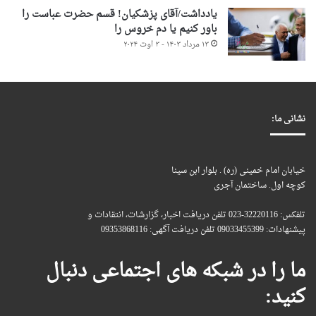
یادداشت/آقای پزشکیان! قسم حضرت عباست را
باور کنیم یا دم خروس را
۱۳ مرداد ۱۴۰۳ - ۳ اوت ۲۰۲۴
نشانی ما:
خیابان امام خمینی (ره) . بلوار ابن سینا
کوچه اول. ساختمان آجری
تلفکس: 32220116-023 تلفن دریافت اخبار، گزارشات، انتقادات و
پیشنهادات: 09033455399 تلفن دریافت آگهی: 09353868116
ما را در شبکه های اجتماعی دنبال
کنید: