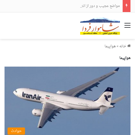
مواضع عجیب و دور از انتظار علی لاریجانی
منو
خانه
»
هواپیما
هواپیما
حوادث