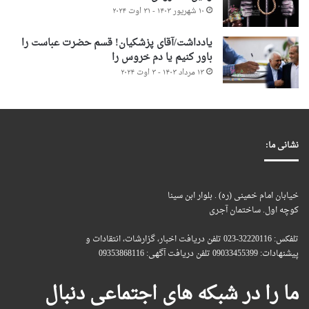
۱۰ شهریور ۱۴۰۳ - ۳۱ اوت ۲۰۲۴
یادداشت/آقای پزشکیان! قسم حضرت عباست را
باور کنیم یا دم خروس را
۱۳ مرداد ۱۴۰۳ - ۳ اوت ۲۰۲۴
نشانی ما:
خیابان امام خمینی (ره) . بلوار ابن سینا
کوچه اول. ساختمان آجری
تلفکس: 32220116-023 تلفن دریافت اخبار، گزارشات، انتقادات و
پیشنهادات: 09033455399 تلفن دریافت آگهی: 09353868116
ما را در شبکه های اجتماعی دنبال