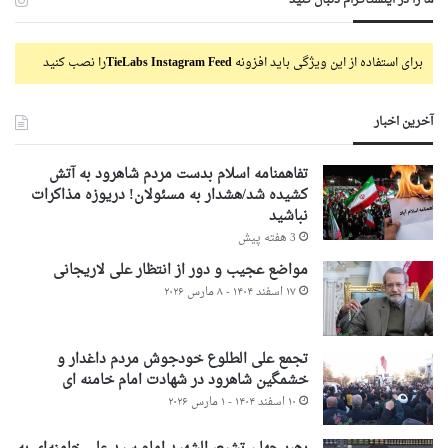
برای استفاده از این ویژگی باید افزونه
TieLabs Instagram Feed
را نصب کنید
آخرین اخبار
تفاهمنامه اسلام بدست مردم شاهرود به آتش
کشیده شد/هشدار به مسئولان! دریوزه مذاکرات
نباشید
3 هفته پیش
مواضع عجیب و دور از انتظار علی لاریجانی
۱۷ اسفند ۱۴۰۴ - ۸ مارس ۲۰۲۶
تجمع علی الطلوع خودجوش مردم داغدار و
خشمگین شاهرود در شهادت امام خامنه ای
۱۰ اسفند ۱۴۰۴ - ۱ مارس ۲۰۲۶