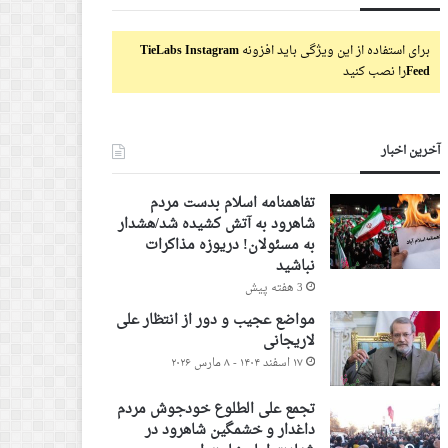
برای استفاده از این ویژگی باید افزونه
TieLabs Instagram
Feed
را نصب کنید
آخرین اخبار
تفاهمنامه اسلام بدست مردم
شاهرود به آتش کشیده شد/هشدار
به مسئولان! دریوزه مذاکرات
نباشید
3 هفته پیش
مواضع عجیب و دور از انتظار علی
لاریجانی
۱۷ اسفند ۱۴۰۴ - ۸ مارس ۲۰۲۶
تجمع علی الطلوع خودجوش مردم
داغدار و خشمگین شاهرود در