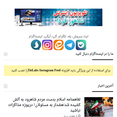
ایتا، سروش، بله، تلگرام، گپ، آیگپ، اینستاگرام
ما را در اینستاگرام دنبال کنید
برای استفاده از این ویژگی باید افزونه
TieLabs Instagram Feed
را نصب کنید
آخرین اخبار
تفاهمنامه اسلام بدست مردم شاهرود به آتش
کشیده شد/هشدار به مسئولان! دریوزه مذاکرات
نباشید
4 هفته پیش