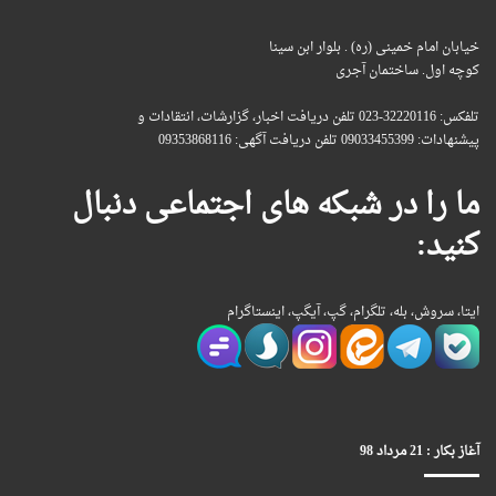
خیابان امام خمینی (ره) . بلوار ابن سینا
کوچه اول. ساختمان آجری
تلفکس: 32220116-023 تلفن دریافت اخبار، گزارشات، انتقادات و
پیشنهادات: 09033455399 تلفن دریافت آگهی: 09353868116
ما را در شبکه های اجتماعی دنبال
کنید:
ایتا، سروش، بله، تلگرام، گپ، آیگپ، اینستاگرام
آغاز بکار : 21 مرداد 98