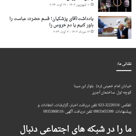
۱۰ شهریور ۱۴۰۳ - ۳۱ اوت ۲۰۲۴
یادداشت/آقای پزشکیان! قسم حضرت عباست را
باور کنیم یا دم خروس را
۱۳ مرداد ۱۴۰۳ - ۳ اوت ۲۰۲۴
نشانی ما:
خیابان امام خمینی (ره) . بلوار ابن سینا
کوچه اول. ساختمان آجری
تلفکس: 32220116-023 تلفن دریافت اخبار، گزارشات، انتقادات و
پیشنهادات: 09033455399 تلفن دریافت آگهی: 09353868116
ما را در شبکه های اجتماعی دنبال