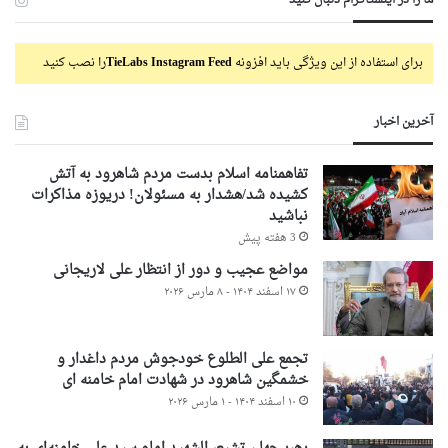
برای استفاده از این ویژگی باید افزونه
TieLabs Instagram Feed
را نصب کنید
آخرین اخبار
تفاهمنامه اسلام بدست مردم شاهرود به آتش
کشیده شد/هشدار به مسئولان! دریوزه مذاکرات
نباشید
3 هفته پیش
مواضع عجیب و دور از انتظار علی لاریجانی
۱۷ اسفند ۱۴۰۴ - ۸ مارس ۲۰۲۶
تجمع علی الطلوع خودجوش مردم داغدار و
خشمگین شاهرود در شهادت امام خامنه ای
۱۰ اسفند ۱۴۰۴ - ۱ مارس ۲۰۲۶