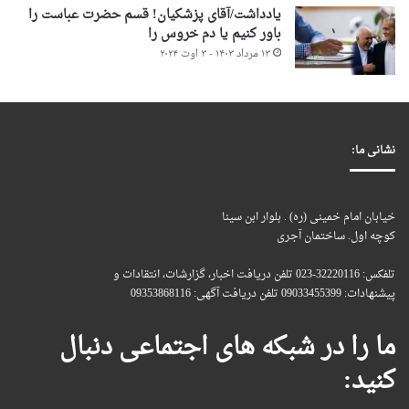
یادداشت/آقای پزشکیان! قسم حضرت عباست را
باور کنیم یا دم خروس را
۱۳ مرداد ۱۴۰۳ - ۳ اوت ۲۰۲۴
نشانی ما:
خیابان امام خمینی (ره) . بلوار ابن سینا
کوچه اول. ساختمان آجری
تلفکس: 32220116-023 تلفن دریافت اخبار، گزارشات، انتقادات و
پیشنهادات: 09033455399 تلفن دریافت آگهی: 09353868116
ما را در شبکه های اجتماعی دنبال
کنید: