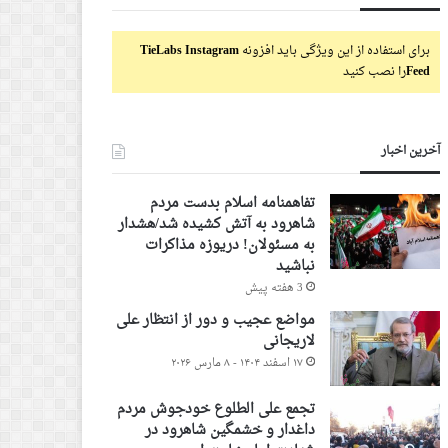
برای استفاده از این ویژگی باید افزونه
TieLabs Instagram
Feed
را نصب کنید
آخرین اخبار
تفاهمنامه اسلام بدست مردم
شاهرود به آتش کشیده شد/هشدار
به مسئولان! دریوزه مذاکرات
نباشید
3 هفته پیش
مواضع عجیب و دور از انتظار علی
لاریجانی
۱۷ اسفند ۱۴۰۴ - ۸ مارس ۲۰۲۶
تجمع علی الطلوع خودجوش مردم
داغدار و خشمگین شاهرود در