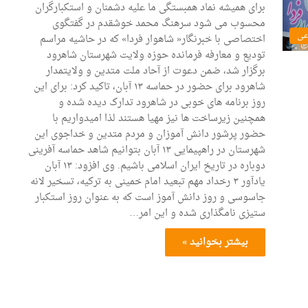
برای همیشه نماد همبستگی ما علیه دشمنان و استکبارگران
محسوب می شود سرهنگ محمد خوشقدم در گفتگوی
عی
اختصاصی با خبرنگار« شاهوار فردا» که در حاشیه مراسم
تودیع و معارفه فرمانده حوزه ولایت شهرستان شاهرود
برگزار شد، ضمن دعوت از آحاد ملت متدین و ولایتمدار
شاهرود برای حضور در حماسه ۱۳ آبان، تاکید کرد: برای این
روز برنامه های خوبی در شاهرود تدارک دیده شده و
همچنین زیرساخت ها نیز مهیا هستند لذا امیدواریم با
حضور پرشور دانش آموزان و مردم متدین و خداجوی این
شهرستان در راهپیمایی ۱۳ آبان بتوانیم شاهد حماسه آفرینی
دوباره در تاریخ ایران اسلامی باشیم. وی افزود: ۱۳ آبان
یادآور ۳ رخداد مهم تبعید امام خمینی به ترکیه، تسخیر لانه
جاسوسی و روز دانش آموز است که به عنوان روز استکبار
ستیزی نامگذاری شده و این امر…
بیشتر بخوانید »