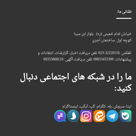
نشانی ما:
خیابان امام خمینی (ره) . بلوار ابن سینا
کوچه اول. ساختمان آجری
تلفکس: 32220116-023 تلفن دریافت اخبار، گزارشات، انتقادات و
پیشنهادات: 09033455399 تلفن دریافت آگهی: 09353868116
ما را در شبکه های اجتماعی دنبال
کنید:
ایتا، سروش، بله، تلگرام، گپ، آیگپ، اینستاگرام