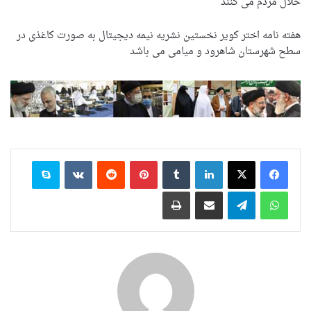
حلال مردم می کنند
هفته نامه اختر کویر نخستین نشریه نیمه دیجیتال به صورت کاغذی در
سطح شهرستان شاهرود و میامی می باشد
لینکدین
‫تامبلر
‫پین‌ترست
‫رددیت
‫VKontakte
اسکایپ
واتس آپ
تلگرام
اشتراک گذاری از طریق ایمیل
چاپ