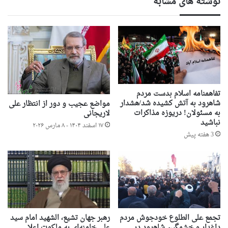
نوشته های مشابه
تفاهمنامه اسلام بدست مردم
شاهرود به آتش کشیده شد/هشدار
مواضع عجیب و دور از انتظار علی
به مسئولان! دریوزه مذاکرات
لاریجانی
نباشید
۱۷ اسفند ۱۴۰۴ - ۸ مارس ۲۰۲۶
3 هفته پیش
تجمع علی الطلوع خودجوش مردم
رهبر جهان تشیع، الشهید امام سید
داغدار و خشمگین شاهرود در
علی خامنه‌ای به ملکوت اعلا