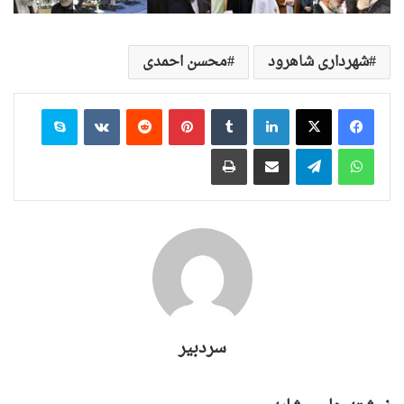
شهرداری شاهرود
محسن احمدی
لینکدین
‫تامبلر
‫پین‌ترست
‫رددیت
‫VKontakte
اسکایپ
واتس آپ
تلگرام
اشتراک گذاری از طریق ایمیل
چاپ
سردبیر