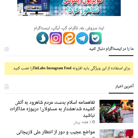
ایتا، سروش، بله، تلگرام، گپ، آیگپ، اینستاگرام
ما را در اینستاگرام دنبال کنید
برای استفاده از این ویژگی باید افزونه
TieLabs Instagram Feed
را نصب کنید
آخرین اخبار
تفاهمنامه اسلام بدست مردم شاهرود به آتش
کشیده شد/هشدار به مسئولان! دریوزه مذاکرات
نباشید
3 هفته پیش
مواضع عجیب و دور از انتظار علی لاریجانی