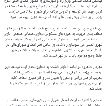
مهندس محمد اسلامی وزیر راه و شهرسازی با حضور اعضای اصلی شورا
و نمایندگان استانی برگزار شد، افزود: طرح جامع شهری با هدف مشخص
کردن جهت های توسعه و تدوین برنامه برای شهر و نیز تامین نیازمند
یهای آن بر مبنای پیش بینی ها و اهداف توسعه شهری تهیه می شود.
وی ضمن بیان این مطلب که در طرح جامع ،نحوه استفاده از زمین ها و
منطقه بندی مربوط به حوزه های مسکونی،تجاری،خدماتی،صنعتی،اداری
و…مشخص می شود و به عبارتی خط مشی اصولی و کلی سیاست های
شهری تعیین می شود،ابراز داشت: بر اساس نظر اعضای شورای‌عالی در
راستای حفظ هویت باغ‌شهری شاهرود و تداوم حیات باغات در شهر،
حفظ وضع موجود باغات در شهر تثبیت شد.
شهردار شاهرود در ادامه، اظهار داشت: به منظور تحقق ایده توسعه شهر
دو هسته‌ای(هسته شرقی و غربی رودخانه‌ شاهرود) و کاهش فشار
تخریب اراضی زراعی و باغی با تعیین ساز و کار ممیزی باغات، ‌کلیه
کاربری‌های پیشنهادی روی باغات و اراضی زراعی بر اساس نظر شورا
حذف شد.
احمدی با اشاره به اینکه اعضای شورای‌عالی شهرسازی ضمن مخالفت با
الحاق اراضی زراعی و باغی به محدوده شهر در جنوب شهر جهت تامین