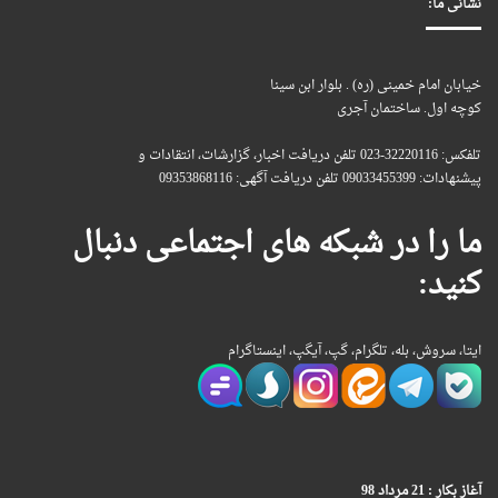
نشانی ما:
خیابان امام خمینی (ره) . بلوار ابن سینا
کوچه اول. ساختمان آجری
تلفکس: 32220116-023 تلفن دریافت اخبار، گزارشات، انتقادات و
پیشنهادات: 09033455399 تلفن دریافت آگهی: 09353868116
ما را در شبکه های اجتماعی دنبال
کنید:
ایتا، سروش، بله، تلگرام، گپ، آیگپ، اینستاگرام
آغاز بکار : 21 مرداد 98