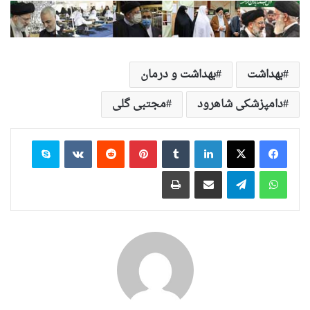
بهداشت
بهداشت و درمان
دامپزشکی شاهرود
مجتبی گلی
لینکدین
‫تامبلر
‫پین‌ترست
‫رددیت
‫VKontakte
اسکایپ
واتس آپ
تلگرام
اشتراک گذاری از طریق ایمیل
چاپ