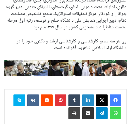
کشورهای فرانسه، هلند، بلژیک، سنگاپور، اندونزی، چین، هندوستان،
مالزی، امارات متحده عربی، لبنان، گرجستان، آفریقای جنوبی، دبیر گروه
جوانان و کودکان مرکز تحقیقات استراتژیک مجمع تشخیص مصلحت
نظام، دبیر اجرایی همایش ملی دانشگاه صلح و توسعه، رتبه اول مرحله
نخست مناظرات دانشجویی کشور در سال ۱۳۹۷،نام برد.
وی هر سه مقطع کارشناسی و کارشناسی ارشد و دکتری خود را در
دانشگاه آزاد اسلامی شاهرود گذرانده است
لینکدین
‫تامبلر
‫پین‌ترست
‫رددیت
‫VKontakte
اسکایپ
واتس آپ
تلگرام
اشتراک گذاری از طریق ایمیل
چاپ