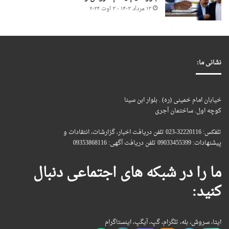
۱۳ مرداد ۱۴۰۳ - ۳ اوت ۲۰۲۴
نشانی ما:
خیابان امام خمینی (ره) . بلوار ابن سینا
کوچه اول. ساختمان آجری
تلفکس: 32220116-023 تلفن دریافت اخبار، گزارشات، انتقادات و
پیشنهادات: 09033455399 تلفن دریافت آگهی: 09353868116
ما را در شبکه های اجتماعی دنبال
کنید:
ایتا، سروش، بله، تلگرام، گپ، آیگپ، اینستاگرام