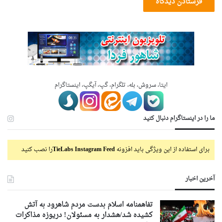
ایتا، سروش، بله، تلگرام، گپ، آیگپ، اینستاگرام
ما را در اینستاگرام دنبال کنید
برای استفاده از این ویژگی باید افزونه
TieLabs Instagram Feed
را نصب کنید
آخرین اخبار
تفاهمنامه اسلام بدست مردم شاهرود به آتش
کشیده شد/هشدار به مسئولان! دریوزه مذاکرات