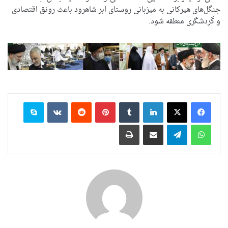
جنگل‌های هیرکانی به میزبانی روستای ابر شاهرود باعث رونق اقتصادی
و گردشگری منطقه شود.
لینکدین
‫تامبلر
‫پین‌ترست
‫رددیت
‫VKontakte
اسکایپ
واتس آپ
تلگرام
اشتراک گذاری از طریق ایمیل
چاپ