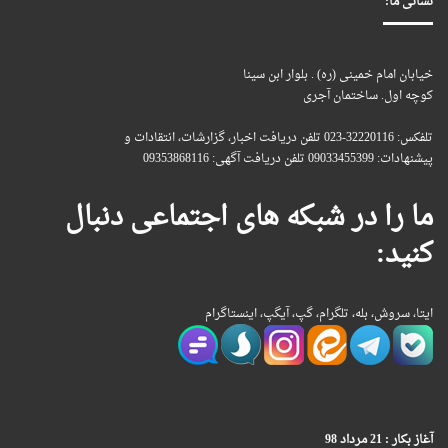
نشانی ما:
خیابان امام خمینی (ره) . بلوار ابن سینا
کوچه اول. ساختمان آجری
تلفکس: 32220116-023 تلفن دریافت اخبار، گزارشات، انتقادات و
پیشنهادات: 09033455399 تلفن دریافت آگهی: 09353868116
ما را در شبکه های اجتماعی دنبال
کنید:
ایتا، سروش، بله، تلگرام، گپ، آیگپ، اینستاگرام
آغاز بکار : 21 مرداد 98