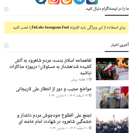
ما را در اینستاگرام دنبال کنید
برای استفاده از این ویژگی باید افزونه
TieLabs Instagram Feed
را نصب کنید
آخرین اخبار
تفاهمنامه اسلام بدست مردم شاهرود به آتش
کشیده شد/هشدار به مسئولان! دریوزه مذاکرات
نباشید
3 هفته پیش
مواضع عجیب و دور از انتظار علی لاریجانی
۱۷ اسفند ۱۴۰۴ - ۸ مارس ۲۰۲۶
تجمع علی الطلوع خودجوش مردم داغدار و
خشمگین شاهرود در شهادت امام خامنه ای
۱۰ اسفند ۱۴۰۴ - ۱ مارس ۲۰۲۶