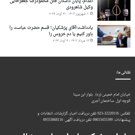
اعدام، پایان داستان قتل محمودرضا جعفرآقایی
وکیل شاهرودی
۱۰ شهریور ۱۴۰۳ - ۳۱ اوت ۲۰۲۴
یادداشت/آقای پزشکیان! قسم حضرت عباست را
باور کنیم یا دم خروس را
۱۳ مرداد ۱۴۰۳ - ۳ اوت ۲۰۲۴
نشانی ما:
خیابان امام خمینی (ره) . بلوار ابن سینا
کوچه اول. ساختمان آجری
تلفکس: 32220116-023 تلفن دریافت اخبار، گزارشات، انتقادات و
پیشنهادات: 09033455399 تلفن دریافت آگهی: 09353868116