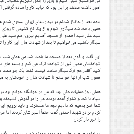
می‌خواستیم تنبلی کنیم و بازی را جدی نگیریم عصبانی می
امور داشت معتقد بر این بود که نباید کار را ساده گرفتی 
بنده بعد از جانباز شدنم در بیمارستان تهران بستری شدم 
همین باعث شد سیگاری شوم و از یک نخ کشیدن تا روزی دو 
سید علی سید احمدی از مسجد آمدیم بیرون هم سید علی و
سیگار بکشید می‌خواهیم تا بعد از شهادت مان این کار را ت
این گفت و گوی بعد از مسجد ما باعث شد من همان شب سیگا
شهادتشان همین قبل از شهادت ترک می کنم و بسته های سیگا
کنید آنقدر هم ترک‌سیگار سخت نیست فقط یک جو همت میخوا
همون شب از آنها خواستم تا شهادت شان را خودشان به من
همان روز عملیات علی بود که من در خوابگاه خوابم برد 
سپاه با کت و شلوار آمده بودند من را در آغوش کشیدند 
شما خبر بدهیم که دادیم بچه ها منتظرند و باید برویم این
کردم برادر شهید احمدی گفت حتماً اسیر شان کردند اما 
را خبر دار کردن
در ادامه صحبت ها سیدمحمود همرزم شهید در مهران گفت م