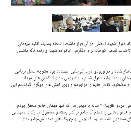
ی که منزل شهید افضلی در آن قرار داشت ازدحام وسیله نقلیه میهمان
 تا شاید قدمی کوچک برای دلگرمی خانواده شهدا و زنده نگه داشتن
انباز شده و در ورودی درب کوچکی ایستاده بود متوجه محل برپایی
شان بروند وارد منزل شدم با راه رویی مملو از کفش های مردانه
ن و مضطرب کفش هایم را دراوردم و روی کفش های دیگری گذاشتم این
خانه ای بود به سبک قدیم ساخته شده با آشپزخانه ای قدیمی مردی تقریبا ۴۰ ساله با دیدن من که تنها مهمان خانم محفل بودم
 خانوم هایی را دیدم ک چادر بر کمر بسته و مشغول تدارکات میهمانی
پای سماوری نشسته بود که چین و چروک های صورتش،چادر نماز