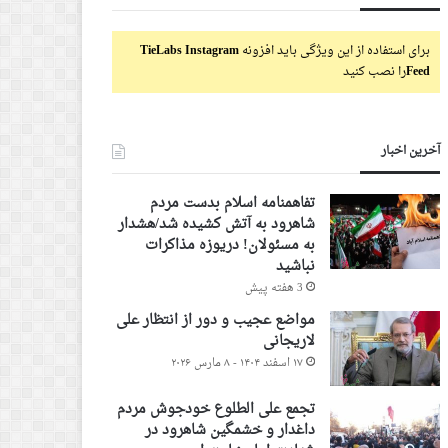
برای استفاده از این ویژگی باید افزونه
TieLabs Instagram
Feed
را نصب کنید
آخرین اخبار
تفاهمنامه اسلام بدست مردم
شاهرود به آتش کشیده شد/هشدار
به مسئولان! دریوزه مذاکرات
نباشید
3 هفته پیش
مواضع عجیب و دور از انتظار علی
لاریجانی
۱۷ اسفند ۱۴۰۴ - ۸ مارس ۲۰۲۶
تجمع علی الطلوع خودجوش مردم
داغدار و خشمگین شاهرود در