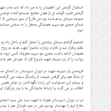
استقبال گرمش این اطمینان را به من داد که باید مادر ش
گرمش فشرد گوشه ای از همان مطبخ نشستم آماده نوشتن ش
متوجه سرمای بدنم شده بود.من فارغ از سوز سرمایی ک از
صدای مجری مو سپید همیشگی محفل را به سختی میشندیم
نبود.
تصمیم گرفتم سرمای بیشتری را تحمل کنم و داخل راه رو 
نظم برقرار شد و تلاوت زیارت عاشورا جهت هدیه به روح
همچنان ادامه داشت مجری مو سپید معروف کسی نبود جز ح
روایت را از یار دیرینه شهید شروع کرد ک خودش هم جانبا
فرومدی یار دیرینه شهید در دوران دبیرستان در ابتدای صح
از جنگ هم برای گرفتن غنیمت از یکدیگر سبقت می گرفتند گف
و بیشتر این مسئولیت این زنده نگهداشتن بر دوش همین رز
انقلاب بر می گردد و ارتباط خانوادگی ما با پدر بزرگوار ای
در در دوران دبیرستان همراه با شهید سید علی سید احمدی
دفاع تیم را عهده‌دار بودیم علی در خود فوتبال هم با جدی