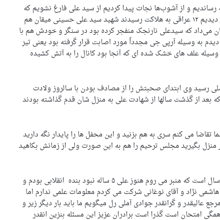
 رساندیم و از آشوب‌ها نجات پیدا کردیم از سید علی فارغ نشویم که
بعد از ۴۰ روز منطقه آزاد شد و وقتی رفتیم در سنگر تیربار دیدیم ۱۲ عراقی به هلاکت رسیدند شهید سید علی حسینی میقان هم
ان می‌داد که سیدعلی نارنجک منفجر کرده بود در سنگر و خودش هم با
دم به وسیله آرپی جی مجدداً مورد اصابت قرار گرفته بود یعنی تیر
ود و بعد به وسیله علف های خشک شده ای که آنجا بود کانال را به آتش کشیده
لی رسید وی ابتدای صحبتش را از مصادف بودن با سالروز ولادت
 بعد از گذشت سالها از شهادت علی به منزل شان قدم گذاشته بودند
قاضا می کنم سری به هم بزنید و این محفل ها را پایدار نگه دارید
ر منزل بگیرید مجلس ترحیم را هم به این صورت ولی از زمانش بکاهید
درست است در بحث علمی سواد آنچنانی ندارم ولی چهل سال است که منبر می روم هنوز علی ۵ ساله نبود بنده انقلابی بودم و
اشمی نژاد و آقای نوغانی شرکت می کردم معلومات علمی ندارم اما
ع عالیقدر و گرانقدر جوادی آملی رل میگویم ما باید بار دیگر زیر و
گی امتحان است گذرا است برادران عزیز این مسئله بنزین انقدر