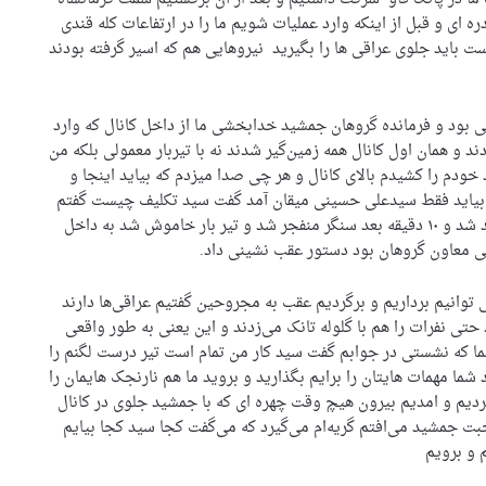
کردیم سمت دره‌ ای و قبل از اینکه وارد عملیات شویم ما را در ارتفاعات کله قندی
هست باید جلوی عراقی ها را بگیرید نیروهایی هم که اسیر گرفته بودند
 بود و فرمانده گروهان جمشید خدابخشی ما از داخل کانال که وارد
د و همان اول کانال همه زمین‌گیر شدند نه با تیربار معمولی بلکه من
 خودم را کشیدم بالای کانال و هر چی صدا میزدم که بیاید اینجا و
ه بیاید فقط سیدعلی حسینی میقان آمد گفت سید تکلیف چیست گفتم
نابود کردن شان این را که گفتم در چشم بر هم زدنی ناپدید شد و ۱۰ دقیقه بعد سنگر منفجر شد و تیر بار خاموش شد به داخل
ی معاون گروهان بود دستور عقب نشینی داد.
ی توانیم برداریم و برگردیم عقب به مجروحین گفتیم عراقی‌ها دارند
تی نفرات را هم با گلوله تانک می‌زدند و این یعنی به طور واقعی
ا که نشستی در جوابم گفت سید کار من تمام است تیر درست لگنم را
شما مهمات هایتان را برایم بگذارید و بروید ما هم نارنجک هایمان را
م و امدیم بیرون هیچ وقت چهره ‌ای که با جمشید جلوی در کانال
ت جمشید می‌افتم گریه‌ام می‌گیرد که می‌گفت کجا سید کجا بیایم
 و برویم