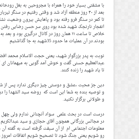
با مشقتی بسیار خود را همراه با مجروحین به بغل رودخانه
تا کمر در سنگر فرو رفته بود و پاهایش بیرون وضعیت نش
انفجار نارنجک شهید شده بود روی سر حسن رضایی رفتن دی
خلاص تا ساعت ۱۱ همان روز در کانال درگیری ب
بودند.در آن عملیات ما حدود 35شهید به جا گذاشتیم
نوبت به پدر بزرگوار شهید، یعنی حجت الاسلام محمد افض
عبدالعظیم حسنی گفت و خوش آمد گویی به میهمانان ای که
تا یاد شهید را زنده کنند.
دین جز محبت ،عشق و دوستی چیز دیگری ندارد پس از شما ت
و توصیه بنده به شما این است که روضه سید الشهدا را د
و طولانی برگزار نکنید.
در مجالس بزرگانی همچون آقای حجازی و سید عبدالکریم ه
معلومات اجتماعی ام از آن سبقت گرفته است به گفته آن مرج
رو شویم یعنی جنگ شود تا تصحیح شویم اتفاقات امروز هم