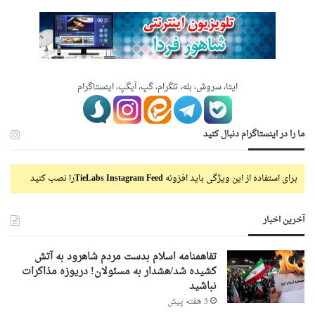
ایتا، سروش، بله، تلگرام، گپ، آیگپ، اینستاگرام
ما را در اینستاگرام دنبال کنید
برای استفاده از این ویژگی باید افزونه
TieLabs Instagram Feed
را نصب کنید
آخرین اخبار
تفاهمنامه اسلام بدست مردم شاهرود به آتش
کشیده شد/هشدار به مسئولان! دریوزه مذاکرات
نباشید
3 هفته پیش