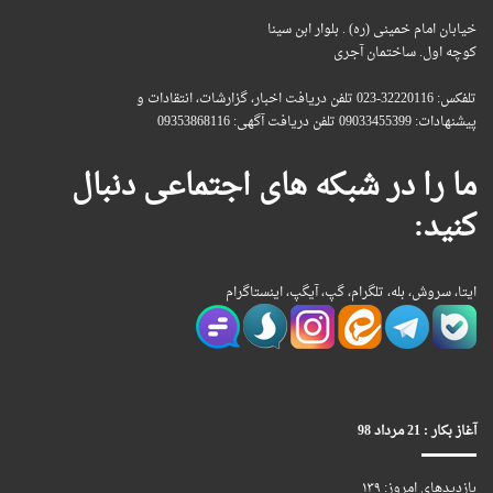
خیابان امام خمینی (ره) . بلوار ابن سینا
کوچه اول. ساختمان آجری
تلفکس: 32220116-023 تلفن دریافت اخبار، گزارشات، انتقادات و
پیشنهادات: 09033455399 تلفن دریافت آگهی: 09353868116
ما را در شبکه های اجتماعی دنبال
کنید:
ایتا، سروش، بله، تلگرام، گپ، آیگپ، اینستاگرام
آغاز بکار : 21 مرداد 98
بازدیدهای امروز:
۱۳۹