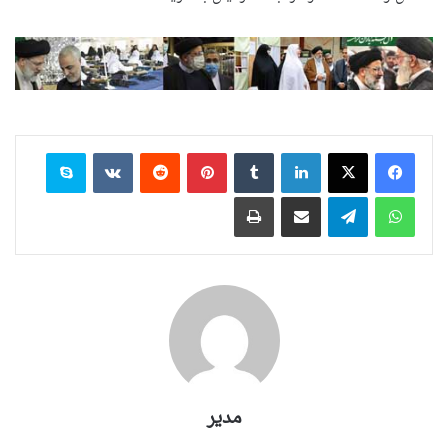
لینکدین
‫تامبلر
‫پین‌ترست
‫رددیت
‫VKontakte
اسکایپ
واتس آپ
تلگرام
اشتراک گذاری از طریق ایمیل
چاپ
مدیر