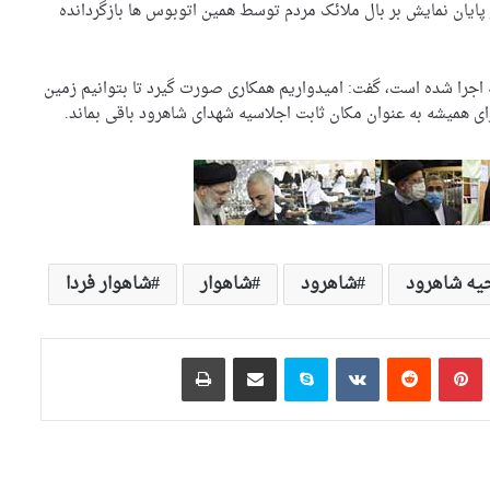
پایان نمایش بر بال ملائک مردم توسط همین اتوبوس ها بازگردانده
ه اجرا شده است، گفت: امیدواریم همکاری صورت گیرد تا بتوانیم زمین
ی همیشه به عنوان مکان ثابت اجلاسیه شهدای شاهرود باقی بماند.
حیه شاهرود
شاهرود
شاهوار
شاهوار فردا
تامبلر
‫پین‌ترست
‫رددیت
‫VKontakte
اسکایپ
اشتراک گذاری از طریق ایمیل
چاپ