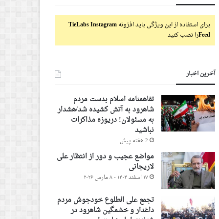
برای استفاده از این ویژگی باید افزونه
TieLabs Instagram
Feed
را نصب کنید
آخرین اخبار
تفاهمنامه اسلام بدست مردم
شاهرود به آتش کشیده شد/هشدار
به مسئولان! دریوزه مذاکرات
نباشید
2 هفته پیش
مواضع عجیب و دور از انتظار علی
لاریجانی
۱۷ اسفند ۱۴۰۴ - ۸ مارس ۲۰۲۶
تجمع علی الطلوع خودجوش مردم
داغدار و خشمگین شاهرود در