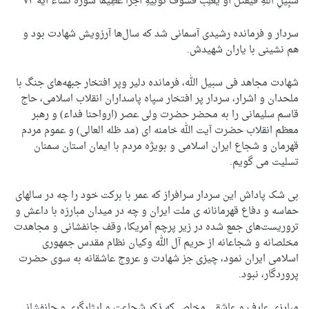
سَبِیلِ اللَّهِ فَیُقْتَلْ أَوْ یَغْلِبْ فَسَوْفَ نُؤْتِیهِ أَجْرًا عَظِیمًا سوره نساء آیه ۷۴
سردار و فرمانده رشیدی آسمانی شد که سال‌ها آرزویش شهادت بود و
هم نشینی با یاران شهیدش.
شهادت مجاهد فی سبیل الله، فرمانده دلیر وپر افتخار جبهه‌های جنگ با
ملحدان و اشرار، سردار پر افتخار سپاه پاسداران انقلاب اسلامی، حاج
قاسم سلیمانی را به محضر حضرت ولی عصر (ارواحنا فداء) و رهبر
معظم انقلاب حضرت آیت الله خامنه ای (مد ظله العالی) و عموم مردم
قهرمان و شجاع ایران اسلامی و بویژه مردم با ایمان استان سمنان
تسلیت می گویم.
بی شک پاداش این سردار سرافراز که عمر با برکت خود را چه در سالهای
حماسه و دفاع قهرمانانه ی ملت ایران و چه در میدان مبارزه با داعش و
تروریست‌های جمع شده در زیر پرچم آمریکا، وقف جانفشانی و مجاهدت
مخلصانه و شجاعانه از حریم آل الله وکیان نظام مقدس جمهوری
اسلامی ایران نمود، چیزی جز شهادت و عروج عاشقانه به سوی حضرت
پروردگار، نبود.
مبارزی عارف و عاشقی مخلص که ذکر شجاعت و ایثارگری و جانفشانی