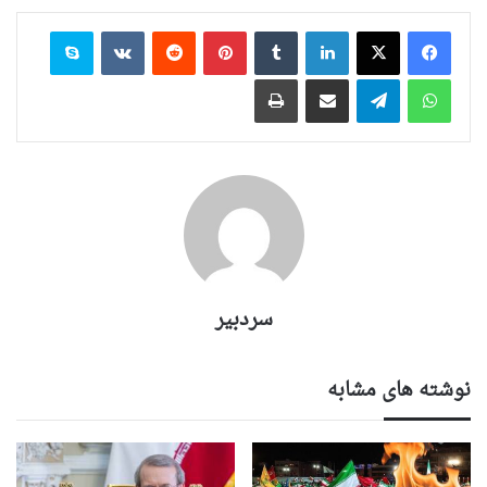
لینکدین
‫تامبلر
‫پین‌ترست
‫رددیت
‫VKontakte
اسکایپ
واتس آپ
تلگرام
اشتراک گذاری از طریق ایمیل
چاپ
سردبیر
نوشته های مشابه