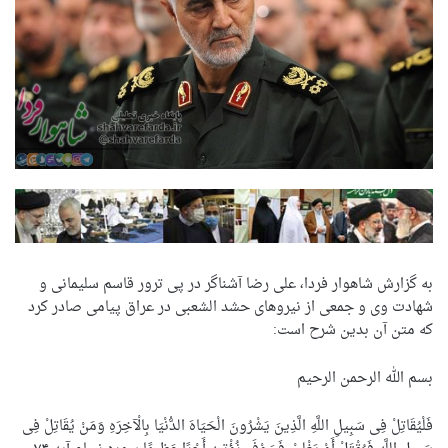
به گزارش شاهوار فردا، علی رضا آشناگر در پی ترور قاسم سلیمانی و
شهادت وی و جمعی از نیروهای حشد الشعبی در عراق پیامی صادر کرد
که متن آن بدین شرح است:
بسم الله الرحمن الرحیم
فَلْیُقَاتِلْ فِی سَبِیلِ اللَّهِ الَّذِینَ یَشْرُونَ الْحَیَاهَ الدُّنْیَا بِالْآخِرَهِ وَمَنْ یُقَاتِلْ فِی