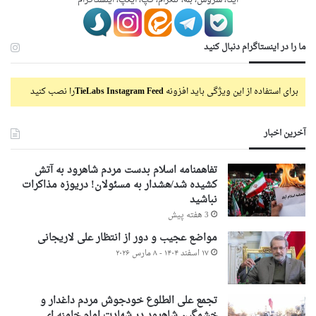
ایتا، سروش، بله، تلگرام، گپ، آیگپ، اینستاگرام
ما را در اینستاگرام دنبال کنید
برای استفاده از این ویژگی باید افزونه
TieLabs Instagram Feed
را نصب کنید
آخرین اخبار
تفاهمنامه اسلام بدست مردم شاهرود به آتش
کشیده شد/هشدار به مسئولان! دریوزه مذاکرات
نباشید
3 هفته پیش
مواضع عجیب و دور از انتظار علی لاریجانی
۱۷ اسفند ۱۴۰۴ - ۸ مارس ۲۰۲۶
تجمع علی الطلوع خودجوش مردم داغدار و
خشمگین شاهرود در شهادت امام خامنه ای