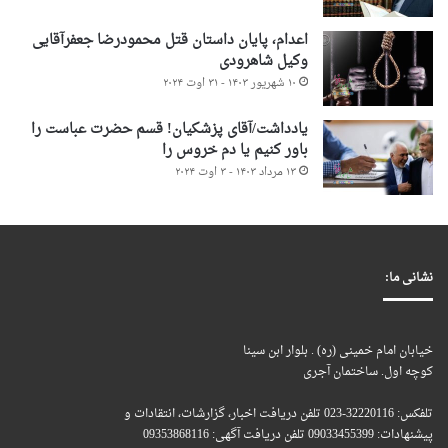
اعدام، پایان داستان قتل محمودرضا جعفرآقایی
وکیل شاهرودی
۱۰ شهریور ۱۴۰۳ - ۳۱ اوت ۲۰۲۴
یادداشت/آقای پزشکیان! قسم حضرت عباست را
باور کنیم یا دم خروس را
۱۳ مرداد ۱۴۰۳ - ۳ اوت ۲۰۲۴
نشانی ما:
خیابان امام خمینی (ره) . بلوار ابن سینا
کوچه اول. ساختمان آجری
تلفکس: 32220116-023 تلفن دریافت اخبار، گزارشات، انتقادات و
پیشنهادات: 09033455399 تلفن دریافت آگهی: 09353868116