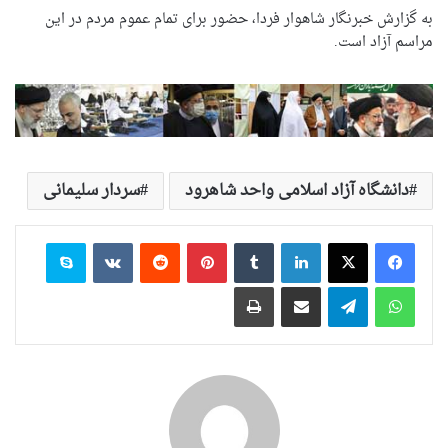
به گزارش خبرنگار شاهوار فردا، حضور برای تمام عموم مردم در این
مراسم آزاد است.
دانشگاه آزاد اسلامی واحد شاهرود
سردار سلیمانی
لینکدین
‫تامبلر
‫پین‌ترست
‫رددیت
‫VKontakte
اسکایپ
واتس آپ
تلگرام
اشتراک گذاری از طریق ایمیل
چاپ