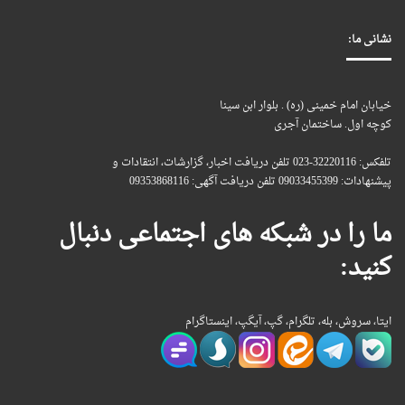
نشانی ما:
خیابان امام خمینی (ره) . بلوار ابن سینا
کوچه اول. ساختمان آجری
تلفکس: 32220116-023 تلفن دریافت اخبار، گزارشات، انتقادات و
پیشنهادات: 09033455399 تلفن دریافت آگهی: 09353868116
ما را در شبکه های اجتماعی دنبال
کنید:
ایتا، سروش، بله، تلگرام، گپ، آیگپ، اینستاگرام