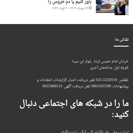
باور کنیم یا دم خروس را
۱۳ مرداد ۱۴۰۳ - ۳ اوت ۲۰۲۴
نشانی ما:
خیابان امام خمینی (ره) . بلوار ابن سینا
کوچه اول. ساختمان آجری
تلفکس: 32220116-023 تلفن دریافت اخبار، گزارشات، انتقادات و
پیشنهادات: 09033455399 تلفن دریافت آگهی: 09353868116
ما را در شبکه های اجتماعی دنبال
کنید:
ایتا، سروش، بله، تلگرام، گپ، آیگپ، اینستاگرام