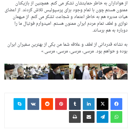
از هواداران به خاطر حمایتشان تشکر می کنم. همچنین از بازیکنان
ممنون هستم چون با تمام وجود برای پرسپولیس تلاش کردند. از اعضای
هیات مدیره هم به خاطر اعتماد و شجاعت تشکر می کنم. از میهمان
نوازی و لطف تمام مردم ایران ممنون هستم. امیدوارم فوتبال ما را
دوباره به هم برساند.
به نشانه قدردانی از لطف و علاقه شما من یکی از بهترین سفیران ایران
بوده و خواهم بود. مرسی، مرسی، مرسی، مرسی.»
لینکدین
‫تامبلر
‫پین‌ترست
‫رددیت
‫VKontakte
اسکایپ
واتس آپ
تلگرام
اشتراک گذاری از طریق ایمیل
چاپ