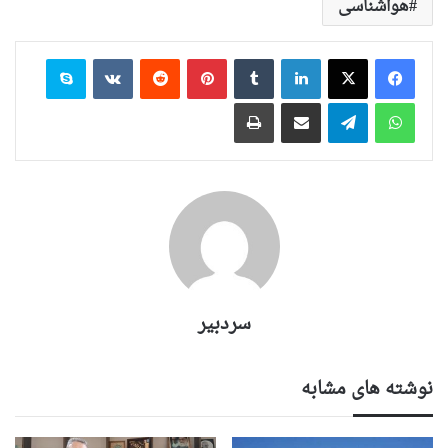
هواشناسی
لینکدین
‫تامبلر
‫پین‌ترست
‫رددیت
‫VKontakte
اسکایپ
واتس آپ
تلگرام
اشتراک گذاری از طریق ایمیل
چاپ
سردبیر
نوشته های مشابه