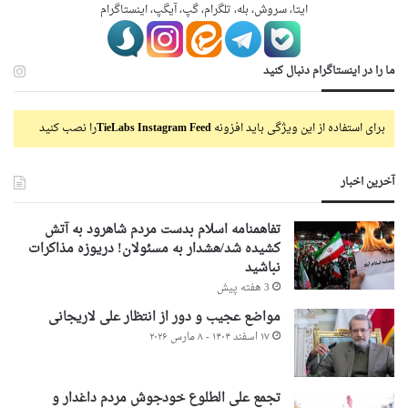
ایتا، سروش، بله، تلگرام، گپ، آیگپ، اینستاگرام
ما را در اینستاگرام دنبال کنید
برای استفاده از این ویژگی باید افزونه
TieLabs Instagram Feed
را نصب کنید
آخرین اخبار
تفاهمنامه اسلام بدست مردم شاهرود به آتش
کشیده شد/هشدار به مسئولان! دریوزه مذاکرات
نباشید
3 هفته پیش
مواضع عجیب و دور از انتظار علی لاریجانی
۱۷ اسفند ۱۴۰۴ - ۸ مارس ۲۰۲۶
تجمع علی الطلوع خودجوش مردم داغدار و