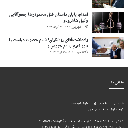
اعدام، پایان داستان قتل محمودرضا جعفرآقایی
وکیل شاهرودی
۱۰ شهریور ۱۴۰۳ - ۳۱ اوت ۲۰۲۴
یادداشت/آقای پزشکیان! قسم حضرت عباست را
باور کنیم یا دم خروس را
۱۳ مرداد ۱۴۰۳ - ۳ اوت ۲۰۲۴
نشانی ما:
خیابان امام خمینی (ره) . بلوار ابن سینا
کوچه اول. ساختمان آجری
تلفکس: 32220116-023 تلفن دریافت اخبار، گزارشات، انتقادات و
پیشنهادات: 09033455399 تلفن دریافت آگهی: 09353868116