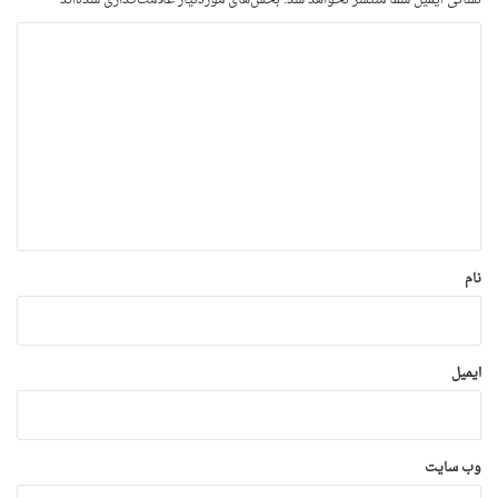
د
ی
د
گ
ا
ه
*
نام
ایمیل
وب‌ سایت