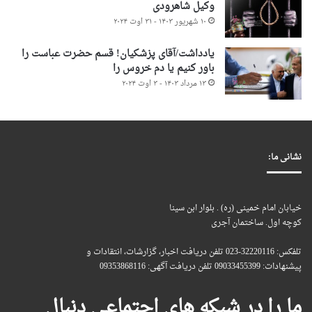
وکیل شاهرودی
۱۰ شهریور ۱۴۰۳ - ۳۱ اوت ۲۰۲۴
یادداشت/آقای پزشکیان! قسم حضرت عباست را
باور کنیم یا دم خروس را
۱۳ مرداد ۱۴۰۳ - ۳ اوت ۲۰۲۴
نشانی ما:
خیابان امام خمینی (ره) . بلوار ابن سینا
کوچه اول. ساختمان آجری
تلفکس: 32220116-023 تلفن دریافت اخبار، گزارشات، انتقادات و
پیشنهادات: 09033455399 تلفن دریافت آگهی: 09353868116
ما را در شبکه های اجتماعی دنبال