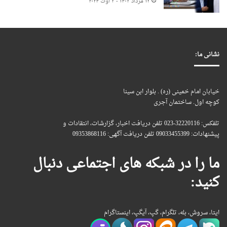
۱۳ مرداد ۱۴۰۳ - ۳ اوت ۲۰۲۴
نشانی ما:
خیابان امام خمینی (ره) . بلوار ابن سینا
کوچه اول. ساختمان آجری
تلفکس: 32220116-023 تلفن دریافت اخبار، گزارشات، انتقادات و
پیشنهادات: 09033455399 تلفن دریافت آگهی: 09353868116
ما را در شبکه های اجتماعی دنبال
کنید:
ایتا، سروش، بله، تلگرام، گپ، آیگپ، اینستاگرام