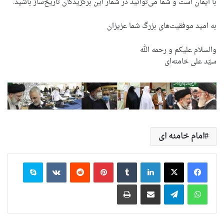
با ایمان است و شما می‌توانید در شمار این برگزیدگان تاریخ‌ساز باشید.
به امید موفقیت‌های بزرگ شما عزیزان
والسلام علیکم و رحمه الله
سیّد علی خامنه‌ای
امام خامنه ای
لینکدین
‫تامبلر
‫پین‌ترست
‫رددیت
‫VKontakte
اسکایپ
واتس آپ
تلگرام
اشتراک گذاری از طریق ایمیل
چاپ