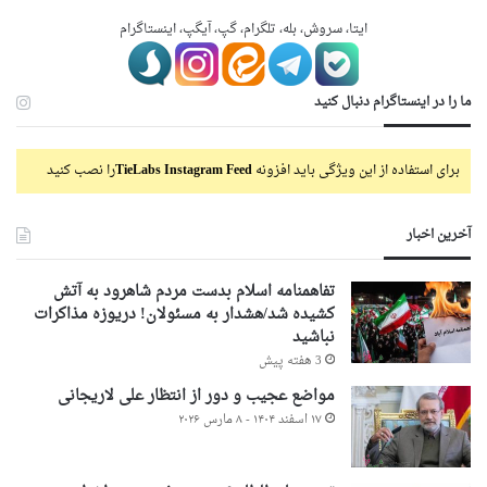
ایتا، سروش، بله، تلگرام، گپ، آیگپ، اینستاگرام
ما را در اینستاگرام دنبال کنید
برای استفاده از این ویژگی باید افزونه
TieLabs Instagram Feed
را نصب کنید
آخرین اخبار
تفاهمنامه اسلام بدست مردم شاهرود به آتش
کشیده شد/هشدار به مسئولان! دریوزه مذاکرات
نباشید
3 هفته پیش
مواضع عجیب و دور از انتظار علی لاریجانی
۱۷ اسفند ۱۴۰۴ - ۸ مارس ۲۰۲۶