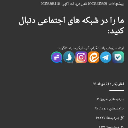
پیشنهادات: 09033455399 تلفن دریافت آگهی: 09353868116
ما را در شبکه های اجتماعی دنبال
کنید:
ایتا، سروش، بله، تلگرام، گپ، آیگپ، اینستاگرام
آغاز بکار : 21 مرداد 98
بازدیدهای امروز:
۶
بازدیدهای دیروز:
۸۷
کل بازدیدها:
۶۱,۳۲۷
کل نوشته‌ها:
۱,۱۳۱