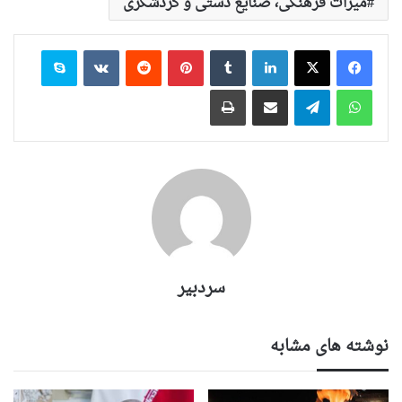
میراث فرهنگی، صنایع دستی و گردشگری
لینکدین
‫تامبلر
‫پین‌ترست
‫رددیت
‫VKontakte
اسکایپ
واتس آپ
تلگرام
اشتراک گذاری از طریق ایمیل
چاپ
سردبیر
نوشته های مشابه