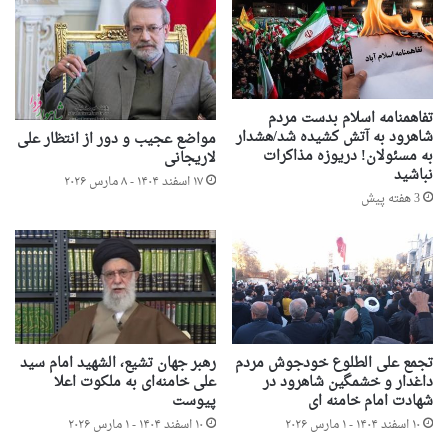
تفاهمنامه اسلام بدست مردم
شاهرود به آتش کشیده شد/هشدار
مواضع عجیب و دور از انتظار علی
به مسئولان! دریوزه مذاکرات
لاریجانی
نباشید
۱۷ اسفند ۱۴۰۴ - ۸ مارس ۲۰۲۶
3 هفته پیش
تجمع علی الطلوع خودجوش مردم
رهبر جهان تشیع، الشهید امام سید
داغدار و خشمگین شاهرود در
علی خامنه‌ای به ملکوت اعلا
شهادت امام خامنه ای
پیوست
۱۰ اسفند ۱۴۰۴ - ۱ مارس ۲۰۲۶
۱۰ اسفند ۱۴۰۴ - ۱ مارس ۲۰۲۶