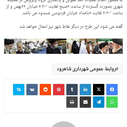
به منظور انجام عملیات ضد عفونی و پاکسازی کرونا ویروس در محیط
شهری بصورت گسترده از ساعت ۶صبح لغایت “۶:۳۰ خیابان ۲۲بهمن و از
ساعت “۶:۳۰ لغایت ۷بامداد خیابان فردوسی مسدود می باشد.
گفته می شود این طرح در دیگر نقاط شهر نیز اعمال خواهد شد.
روابط عمومی شهرداری شاهرود
لینکدین
‫تامبلر
‫پین‌ترست
‫رددیت
‫VKontakte
اسکایپ
واتس آپ
تلگرام
اشتراک گذاری از طریق ایمیل
چاپ