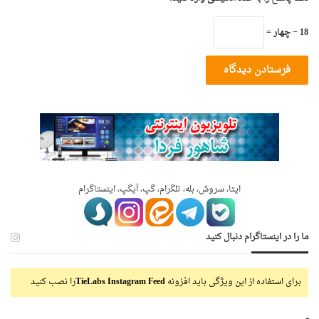
18 − چهار =
ایتا، سروش، بله، تلگرام، گپ، آیگپ، اینستاگرام
ما را در اینستاگرام دنبال کنید
برای استفاده از این ویژگی باید افزونه
TieLabs Instagram Feed
را نصب کنید