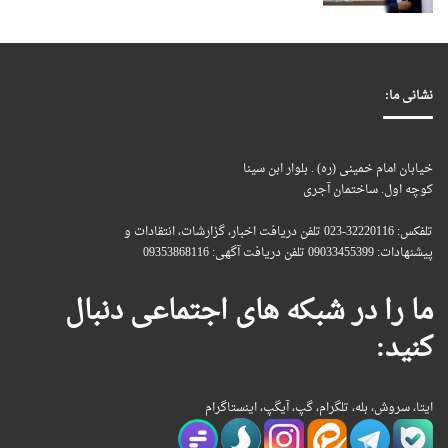
نشانی ما:
خیابان امام خمینی (ره) . بلوار ابن سینا
کوچه اول. ساختمان آجری
تلفکس: 32220116-023 تلفن دریافت اخبار، گزارشات، انتقادات و
پیشنهادات: 09033455399 تلفن دریافت آگهی: 09353868116
ما را در شبکه های اجتماعی دنبال
کنید:
ایتا، سروش، بله، تلگرام، گپ، آیگپ، اینستاگرام