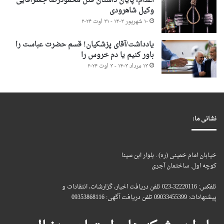
اعدام، پایان داستان قتل محمودرضا جعفرآقایی
وکیل شاهرودی
۱۰ شهریور ۱۴۰۳ - ۳۱ اوت ۲۰۲۴
یادداشت/آقای پزشکیان! قسم حضرت عباست را
باور کنیم یا دم خروس را
۱۳ مرداد ۱۴۰۳ - ۳ اوت ۲۰۲۴
نشانی ما:
خیابان امام خمینی (ره) . بلوار ابن سینا
کوچه اول. ساختمان آجری
تلفکس: 32220116-023 تلفن دریافت اخبار، گزارشات، انتقادات و
پیشنهادات: 09033455399 تلفن دریافت آگهی: 09353868116