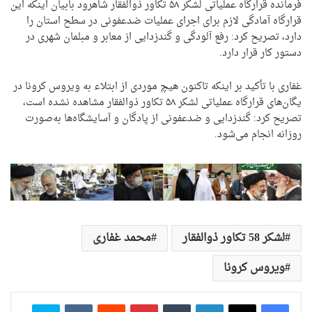
فرمانده قرارگاه عملیاتی لشکر ۵۸ تکاور ذوالفقار شاهرود بابیان اینکه این
قرارگاه آمادگی لازم برای اجرای عملیات ضدعفونی در سطح استان را
دارد، تصریح کرد: رفع آلودگی و گندزدایی از معابر و مبلمان شهری در
دستور کار قرار دارد.
غفاری با تأکید بر اینکه تاکنون هیچ موردی از ابتلاء به ویروس کرونا در
یگان‌های قرارگاه عملیاتی لشکر ۵۸ تکاور ذوالفقار مشاهده نشده است،
تصریح کرد: گندزدایی و ضدعفونی از پادگان و آسایشگاه‌ها به‌صورت
روزانه انجام می‌شود.
لشکر 58 تکاور ذوالفقار
محمد غفاری
ویروس کرونا
لینکدین
‫تامبلر
‫پین‌ترست
‫رددیت
‫VKontakte
اسکایپ