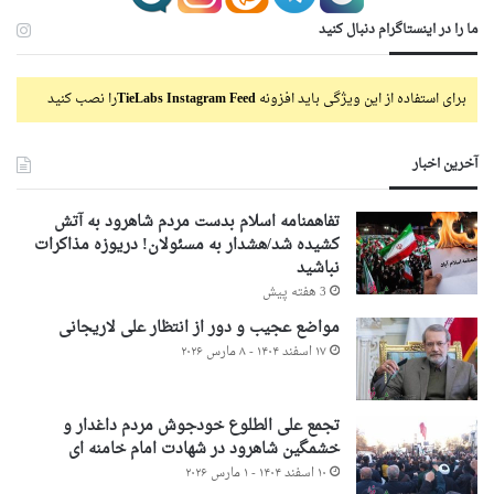
ما را در اینستاگرام دنبال کنید
برای استفاده از این ویژگی باید افزونه
TieLabs Instagram Feed
را نصب کنید
آخرین اخبار
تفاهمنامه اسلام بدست مردم شاهرود به آتش
کشیده شد/هشدار به مسئولان! دریوزه مذاکرات
نباشید
3 هفته پیش
مواضع عجیب و دور از انتظار علی لاریجانی
۱۷ اسفند ۱۴۰۴ - ۸ مارس ۲۰۲۶
تجمع علی الطلوع خودجوش مردم داغدار و
خشمگین شاهرود در شهادت امام خامنه ای
۱۰ اسفند ۱۴۰۴ - ۱ مارس ۲۰۲۶