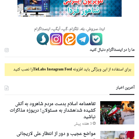
ایتا، سروش، بله، تلگرام، گپ، آیگپ، اینستاگرام
ما را در اینستاگرام دنبال کنید
برای استفاده از این ویژگی باید افزونه
TieLabs Instagram Feed
را نصب کنید
آخرین اخبار
تفاهمنامه اسلام بدست مردم شاهرود به آتش
کشیده شد/هشدار به مسئولان! دریوزه مذاکرات
نباشید
3 هفته پیش
مواضع عجیب و دور از انتظار علی لاریجانی