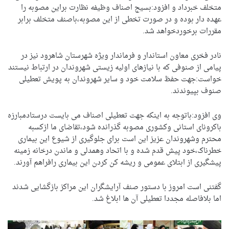
متخلف خبرداد و افزود:بسیج اصناف وظیفه نظارت براین مصوبه را
عهده دار بوده و در صورت تخطی از این مصوبه،باصنف متخلف برابر
مقررات برخوردخواهد شد.
نادر فخری معاون استاندار و فرماندار ویژه شهرستان شاهرود نیز در
پیامی از صنوفی که با نیازهای اولیه زیستی شهروندان در ارتباط نیستند
خواست:جهت حفظ سلامت خود و سایر شهروندان به پویش تعطیلی
صنوف بپیوندند.
وی افزود:باتوجه به اینکه جهت تعطیلی اصناف می بایست درستادمبارزه
باکرونای استانی وکشوری مصوبه گذرانده شود،تقاضای ما ازکسبه
محترم وشهروندان عزیز این است برای جلوگیری از شیوع این بیماری
خطرناک،خود پیش قدم شده و با اتحاد وهمدلی و ماندن درخانه زمینه
پیشگیری از ابتلای عمومی و ریشه کن کردن این بیماری رافراهم آورند.
گفتنی است امروز با دستور صنف آرایشگران این مراکز بازگشایی شدند
اما بلافاصله مجددا تعطیلی آن ها ابلاغ شد.