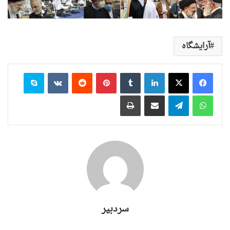
آرایشگاه
لینکدین
‫تامبلر
‫پین‌ترست
‫رددیت
‫VKontakte
اسکایپ
واتس آپ
تلگرام
اشتراک گذاری از طریق ایمیل
چاپ
سردبیر