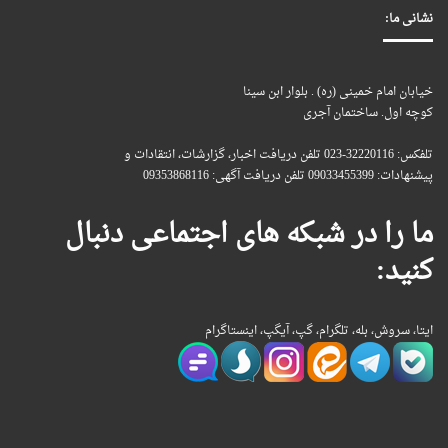
نشانی ما:
خیابان امام خمینی (ره) . بلوار ابن سینا
کوچه اول. ساختمان آجری
تلفکس: 32220116-023 تلفن دریافت اخبار، گزارشات، انتقادات و
پیشنهادات: 09033455399 تلفن دریافت آگهی: 09353868116
ما را در شبکه های اجتماعی دنبال
کنید:
ایتا، سروش، بله، تلگرام، گپ، آیگپ، اینستاگرام