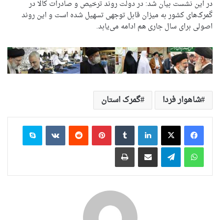
در این نشست بیان شد: در دولت روند ترخیص و صادرات کالا در
گمرک‌های کشور به میزان قابل توجهی تسهیل شده است و این روند
اصولی برای سال جاری هم ادامه می‌یابد.
شاهوار فردا
گمرک استان
لینکدین
‫تامبلر
‫پین‌ترست
‫رددیت
‫VKontakte
اسکایپ
واتس آپ
تلگرام
اشتراک گذاری از طریق ایمیل
چاپ