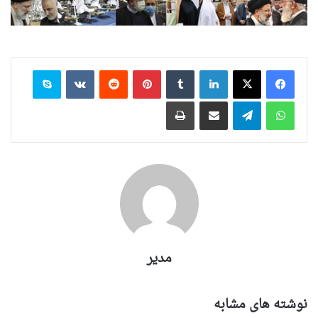
لینکدین
‫تامبلر
‫پین‌ترست
‫رددیت
‫VKontakte
اسکایپ
واتس آپ
تلگرام
اشتراک گذاری از طریق ایمیل
چاپ
مدیر
نوشته های مشابه