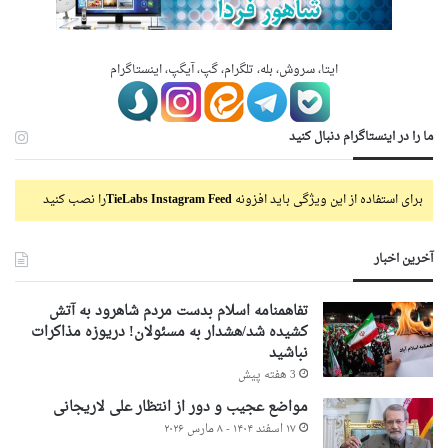
ایتا، سروش، بله، تلگرام، گپ، آیگپ، اینستاگرام
ما را در اینستاگرام دنبال کنید
برای استفاده از این ویژگی باید افزونه
TieLabs Instagram Feed
را نصب کنید
آخرین اخبار
تفاهمنامه اسلام بدست مردم شاهرود به آتش
کشیده شد/هشدار به مسئولان! دریوزه مذاکرات
نباشید
3 هفته پیش
مواضع عجیب و دور از انتظار علی لاریجانی
۱۷ اسفند ۱۴۰۴ - ۸ مارس ۲۰۲۶