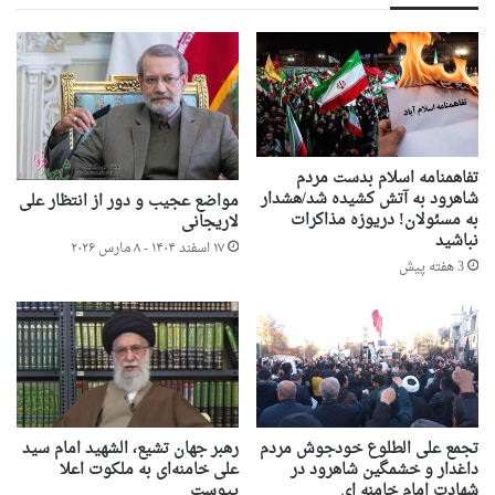
تفاهمنامه اسلام بدست مردم
شاهرود به آتش کشیده شد/هشدار
مواضع عجیب و دور از انتظار علی
به مسئولان! دریوزه مذاکرات
لاریجانی
نباشید
۱۷ اسفند ۱۴۰۴ - ۸ مارس ۲۰۲۶
3 هفته پیش
تجمع علی الطلوع خودجوش مردم
رهبر جهان تشیع، الشهید امام سید
داغدار و خشمگین شاهرود در
علی خامنه‌ای به ملکوت اعلا
شهادت امام خامنه ای
پیوست