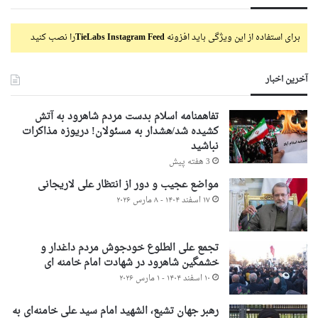
برای استفاده از این ویژگی باید افزونه
TieLabs Instagram Feed
را نصب کنید
آخرین اخبار
تفاهمنامه اسلام بدست مردم شاهرود به آتش
کشیده شد/هشدار به مسئولان! دریوزه مذاکرات
نباشید
3 هفته پیش
مواضع عجیب و دور از انتظار علی لاریجانی
۱۷ اسفند ۱۴۰۴ - ۸ مارس ۲۰۲۶
تجمع علی الطلوع خودجوش مردم داغدار و
خشمگین شاهرود در شهادت امام خامنه ای
۱۰ اسفند ۱۴۰۴ - ۱ مارس ۲۰۲۶
رهبر جهان تشیع، الشهید امام سید علی خامنه‌ای به