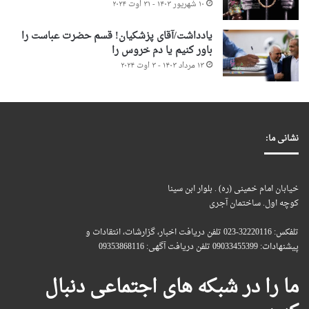
۱۰ شهریور ۱۴۰۳ - ۳۱ اوت ۲۰۲۴
یادداشت/آقای پزشکیان! قسم حضرت عباست را
باور کنیم یا دم خروس را
۱۳ مرداد ۱۴۰۳ - ۳ اوت ۲۰۲۴
نشانی ما:
خیابان امام خمینی (ره) . بلوار ابن سینا
کوچه اول. ساختمان آجری
تلفکس: 32220116-023 تلفن دریافت اخبار، گزارشات، انتقادات و
پیشنهادات: 09033455399 تلفن دریافت آگهی: 09353868116
ما را در شبکه های اجتماعی دنبال