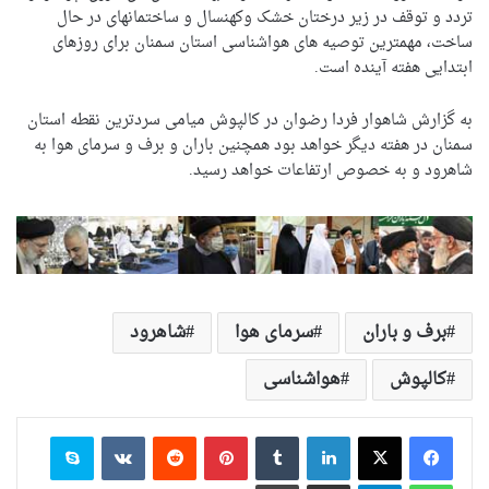
تردد و توقف در زیر درختان خشک وکهنسال و ساختمانهای در حال
ساخت، مهمترین توصیه های هواشناسی استان سمنان برای روزهای
ابتدایی هفته آینده است.
به گزارش شاهوار فردا رضوان در کالپوش میامی سردترین نقطه استان
سمنان در هفته دیگر خواهد بود همچنین باران و برف و سرمای هوا به
شاهرود و به خصوص ارتفاعات خواهد رسید.
برف و باران
سرمای هوا
شاهرود
کالپوش
هواشناسی
لینکدین
‫تامبلر
‫پین‌ترست
‫رددیت
‫VKontakte
اسکایپ
واتس آپ
تلگرام
اشتراک گذاری از طریق ایمیل
چاپ