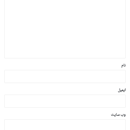
د
ی
د
گ
ا
ه
*
نام
ایمیل
وب‌ سایت