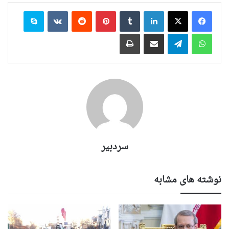
لینکدین
‫تامبلر
‫پین‌ترست
‫رددیت
‫VKontakte
اسکایپ
واتس آپ
تلگرام
اشتراک گذاری از طریق ایمیل
چاپ
سردبیر
نوشته های مشابه