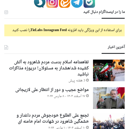
ما را در اینستاگرام دنبال کنید
برای استفاده از این ویژگی باید افزونه
TieLabs Instagram Feed
را نصب کنید
آخرین اخبار
تفاهمنامه اسلام بدست مردم شاهرود به آتش
کشیده شد/هشدار به مسئولان! دریوزه مذاکرات
نباشید
3 هفته پیش
مواضع عجیب و دور از انتظار علی لاریجانی
۱۷ اسفند ۱۴۰۴ - ۸ مارس ۲۰۲۶
تجمع علی الطلوع خودجوش مردم داغدار و
خشمگین شاهرود در شهادت امام خامنه ای
۱۰ اسفند ۱۴۰۴ - ۱ مارس ۲۰۲۶