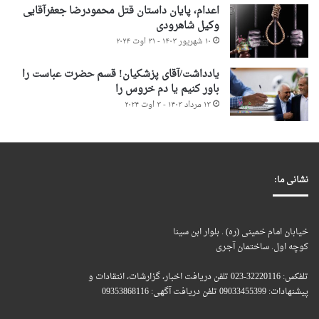
اعدام، پایان داستان قتل محمودرضا جعفرآقایی
وکیل شاهرودی
۱۰ شهریور ۱۴۰۳ - ۳۱ اوت ۲۰۲۴
یادداشت/آقای پزشکیان! قسم حضرت عباست را
باور کنیم یا دم خروس را
۱۳ مرداد ۱۴۰۳ - ۳ اوت ۲۰۲۴
نشانی ما:
خیابان امام خمینی (ره) . بلوار ابن سینا
کوچه اول. ساختمان آجری
تلفکس: 32220116-023 تلفن دریافت اخبار، گزارشات، انتقادات و
پیشنهادات: 09033455399 تلفن دریافت آگهی: 09353868116