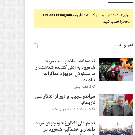
برای استفاده از این ویژگی باید افزونه
TieLabs Instagram
Feed
را نصب کنید
آخرین اخبار
تفاهمنامه اسلام بدست مردم
شاهرود به آتش کشیده شد/هشدار
به مسئولان! دریوزه مذاکرات
نباشید
2 هفته پیش
مواضع عجیب و دور از انتظار علی
لاریجانی
۱۷ اسفند ۱۴۰۴ - ۸ مارس ۲۰۲۶
تجمع علی الطلوع خودجوش مردم
داغدار و خشمگین شاهرود در