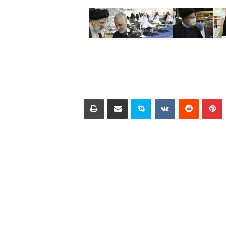
تامبلر
‫پین‌ترست
‫رددیت
‫VKontakte
اسکایپ
اشتراک گذاری از طریق ایمیل
چاپ