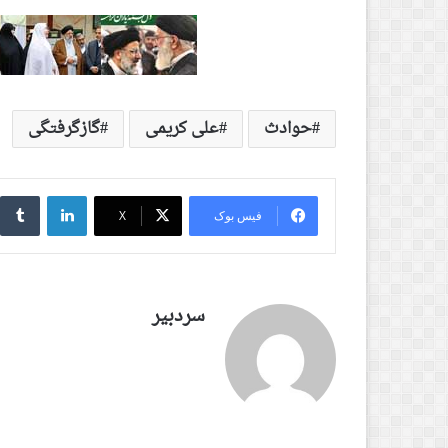
حوادث
علی کریمی
گازگرفتگی
لینکدین
‫
فیس بوک
X
سردبیر