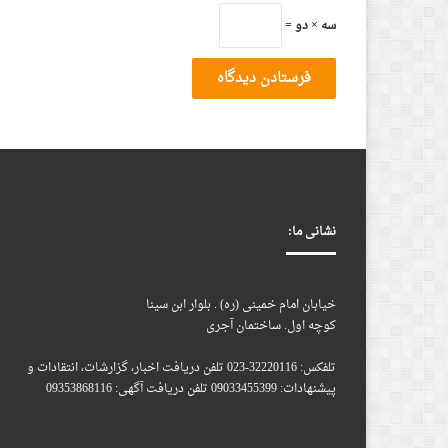
سه × دو =
نشانی ما:
خیابان امام خمینی (ره) . بلوار ابن سینا
کوچه اول. ساختمان آجری
تلفکس: 32220116-023 تلفن دریافت اخبار، گزارشات، انتقادات و
پیشنهادات: 09033455399 تلفن دریافت آگهی: 09353868116