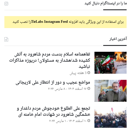
ما را در اینستاگرام دنبال کنید
برای استفاده از این ویژگی باید افزونه
TieLabs Instagram Feed
را نصب کنید
آخرین اخبار
تفاهمنامه اسلام بدست مردم شاهرود به آتش
کشیده شد/هشدار به مسئولان! دریوزه مذاکرات
نباشید
3 هفته پیش
مواضع عجیب و دور از انتظار علی لاریجانی
۱۷ اسفند ۱۴۰۴ - ۸ مارس ۲۰۲۶
تجمع علی الطلوع خودجوش مردم داغدار و
خشمگین شاهرود در شهادت امام خامنه ای
۱۰ اسفند ۱۴۰۴ - ۱ مارس ۲۰۲۶