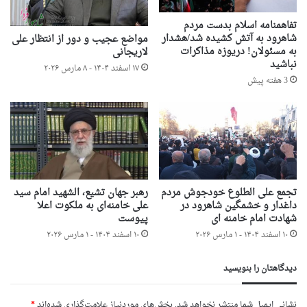
تفاهمنامه اسلام بدست مردم
شاهرود به آتش کشیده شد/هشدار
مواضع عجیب و دور از انتظار علی
به مسئولان! دریوزه مذاکرات
لاریجانی
نباشید
۱۷ اسفند ۱۴۰۴ - ۸ مارس ۲۰۲۶
3 هفته پیش
تجمع علی الطلوع خودجوش مردم
رهبر جهان تشیع، الشهید امام سید
داغدار و خشمگین شاهرود در
علی خامنه‌ای به ملکوت اعلا
شهادت امام خامنه ای
پیوست
۱۰ اسفند ۱۴۰۴ - ۱ مارس ۲۰۲۶
۱۰ اسفند ۱۴۰۴ - ۱ مارس ۲۰۲۶
دیدگاهتان را بنویسید
نشانی ایمیل شما منتشر نخواهد شد.
بخش‌های موردنیاز علامت‌گذاری شده‌اند
*