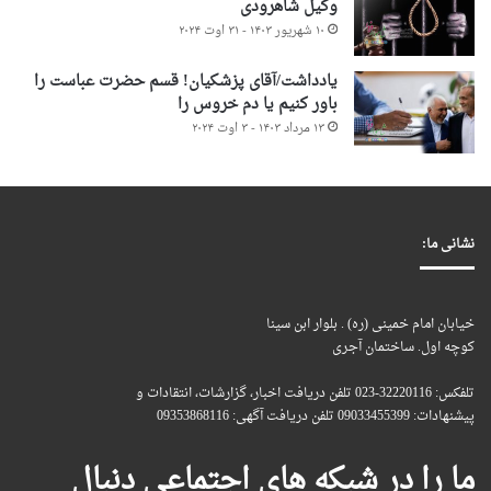
وکیل شاهرودی
۱۰ شهریور ۱۴۰۳ - ۳۱ اوت ۲۰۲۴
یادداشت/آقای پزشکیان! قسم حضرت عباست را
باور کنیم یا دم خروس را
۱۳ مرداد ۱۴۰۳ - ۳ اوت ۲۰۲۴
نشانی ما:
خیابان امام خمینی (ره) . بلوار ابن سینا
کوچه اول. ساختمان آجری
تلفکس: 32220116-023 تلفن دریافت اخبار، گزارشات، انتقادات و
پیشنهادات: 09033455399 تلفن دریافت آگهی: 09353868116
ما را در شبکه های اجتماعی دنبال