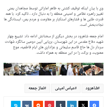
وی با بیان اینکه توقیف کشتی به ظاهر اماراتی توسط مجاهدان یمنی
تغییر راهبرد نظامی و امنیتی منطقه را به دنبال دارد ، تاکید کرد: با همه
قدرت طلبی ها و فشارهای استکبار بر مقاومت و مردم یمن، ایستادگی ها
نجات‌بخش است.
امام جمعه شاهرود در بخش دیگری از سخنانش ادامه داد: تشییع چهار
شهید دفاع مقدس در این شهرستان، برپایی آیین دومین سالگرد شهادت
سردار دل ها حاج قاسم سلیمانی و عزاداری های ایام فاطمیه، موج
معنویت و برکت را در این منطقه به همراه داشت.
شاهرود
عباس امینی
نماز جمعه
لینکدین
‫تامبلر
‫پین‌ترست
‫رددیت
‫VKontakte
اسکایپ