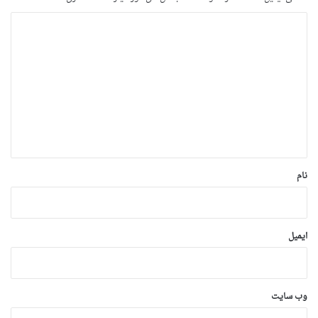
د
ی
د
گ
ا
ه
*
نام
ایمیل
وب‌ سایت