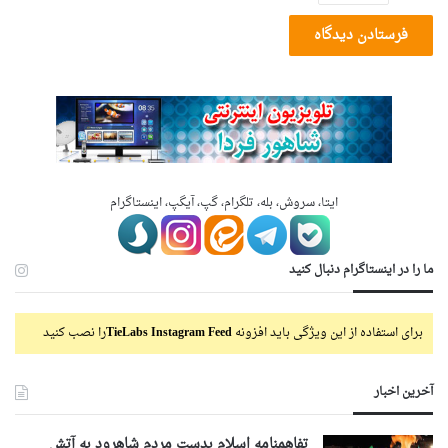
ایتا، سروش، بله، تلگرام، گپ، آیگپ، اینستاگرام
ما را در اینستاگرام دنبال کنید
برای استفاده از این ویژگی باید افزونه
TieLabs Instagram Feed
را نصب کنید
آخرین اخبار
تفاهمنامه اسلام بدست مردم شاهرود به آتش