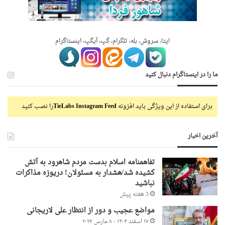
ایتا، سروش، بله، تلگرام، گپ، آیگپ، اینستاگرام
ما را در اینستاگرام دنبال کنید
برای استفاده از این ویژگی باید افزونه
TieLabs Instagram Feed
را نصب کنید
آخرین اخبار
تفاهمنامه اسلام بدست مردم شاهرود به آتش
کشیده شد/هشدار به مسئولان! دریوزه مذاکرات
نباشید
3 هفته پیش
مواضع عجیب و دور از انتظار علی لاریجانی
۱۷ اسفند ۱۴۰۴ - ۸ مارس ۲۰۲۶