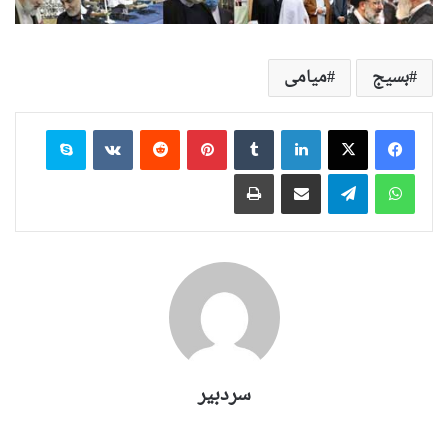
بسیج
میامی
لینکدین
‫تامبلر
‫پین‌ترست
‫رددیت
‫VKontakte
اسکایپ
واتس آپ
تلگرام
اشتراک گذاری از طریق ایمیل
چاپ
سردبیر