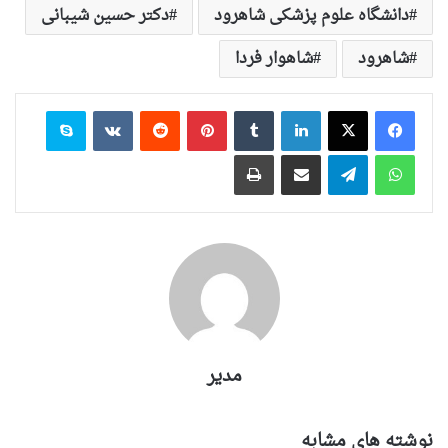
دانشگاه علوم پزشکی شاهرود
دکتر حسین شیبانی
شاهرود
شاهوار فردا
لینکدین
‫تامبلر
‫پین‌ترست
‫رددیت
‫VKontakte
اسکایپ
واتس آپ
تلگرام
اشتراک گذاری از طریق ایمیل
چاپ
مدیر
نوشته های مشابه