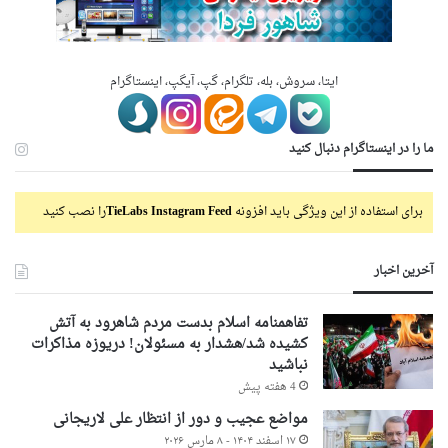
ایتا، سروش، بله، تلگرام، گپ، آیگپ، اینستاگرام
ما را در اینستاگرام دنبال کنید
برای استفاده از این ویژگی باید افزونه
TieLabs Instagram Feed
را نصب کنید
آخرین اخبار
تفاهمنامه اسلام بدست مردم شاهرود به آتش
کشیده شد/هشدار به مسئولان! دریوزه مذاکرات
نباشید
4 هفته پیش
مواضع عجیب و دور از انتظار علی لاریجانی
۱۷ اسفند ۱۴۰۴ - ۸ مارس ۲۰۲۶