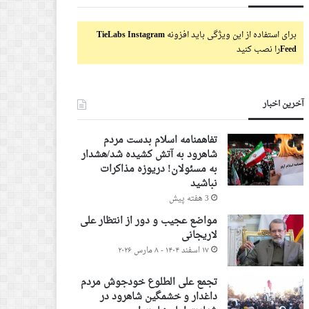
برای استفاده از این ویژگی باید افزونه
TieLabs Instagram
Feed
را نصب کنید
آخرین اخبار
تفاهمنامه اسلام بدست مردم
شاهرود به آتش کشیده شد/هشدار
به مسئولان! دریوزه مذاکرات
نباشید
3 هفته پیش
مواضع عجیب و دور از انتظار علی
لاریجانی
۱۷ اسفند ۱۴۰۴ - ۸ مارس ۲۰۲۶
تجمع علی الطلوع خودجوش مردم
داغدار و خشمگین شاهرود در