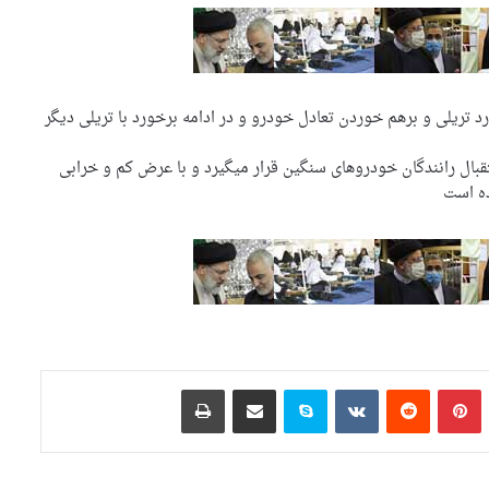
 پیکان در اثر برخورد تریلی و برهم خوردن تعادل خودرو و در ادامه برخورد با تریلی دیگر
بال رانندگان خودروهای سنگین قرار میگیرد و با عرض کم و خرابی
ده است
تامبلر
‫پین‌ترست
‫رددیت
‫VKontakte
اسکایپ
اشتراک گذاری از طریق ایمیل
چاپ