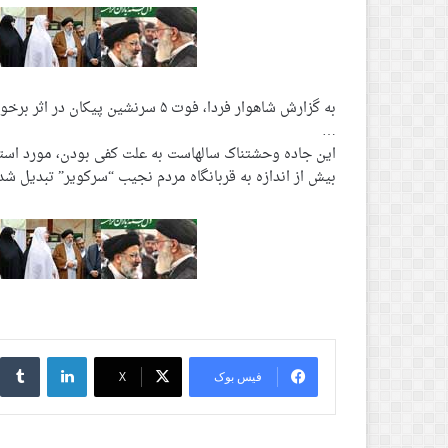
به گزارش شاهوار فردا، فوت ۵ سرنشین
…
این جاده وحشتناک سالهاست به علت کفی بودن، مورد استق
بیش از اندازه به قربانگاه مردم نجیب “سرکویر” تبدیل ش
لینکدین
‫
فیس بوک
X