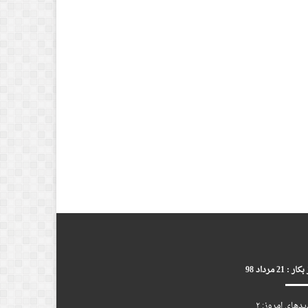
ر : 21 مرداد 98
یدهای امروز:
۲