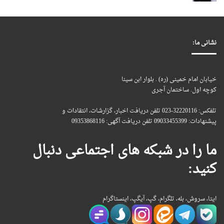
نشانی ما:
خیابان امام خمینی (ره) . بلوار ابن سینا
کوچه اول. ساختمان آجری
تلفکس: 32220116-023 تلفن دریافت اخبار، گزارشات، انتقادات و
پیشنهادات: 09033455399 تلفن دریافت آگهی: 09353868116
ما را در شبکه های اجتماعی دنبال
کنید:
ایتا، سروش، بله، تلگرام، گپ، آیگپ، اینستاگرام