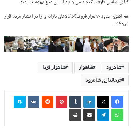
کالای اساسی ظرف یک ماه می‌توانند از این مبلغ بهره‌مند شوند.
هم اکنون حدود ۷۰ هزار فروشگاه کالا‌های یارانه‌ای را در اختیار مردم قرار
می‌دهند.
شاهرود
شاهوار
شاهوار فردا
فرمانداری شاهرود
لینکدین
‫تامبلر
‫پین‌ترست
‫رددیت
‫VKontakte
اسکایپ
واتس آپ
تلگرام
اشتراک گذاری از طریق ایمیل
چاپ