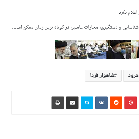
علام نکرد
 شناسایی و دستگیری، مجازات عاملین در کوتاه ترین زمان ممکن است.
هرود
شاهوار فردا
تامبلر
‫پین‌ترست
‫رددیت
‫VKontakte
اسکایپ
اشتراک گذاری از طریق ایمیل
چاپ