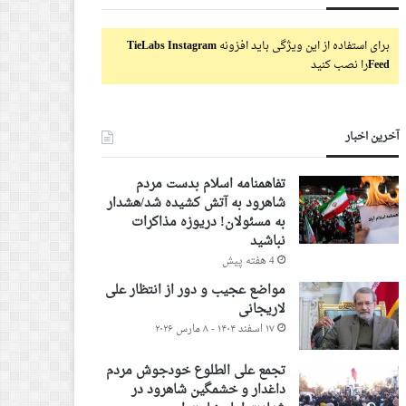
برای استفاده از این ویژگی باید افزونه
TieLabs Instagram
Feed
را نصب کنید
آخرین اخبار
تفاهمنامه اسلام بدست مردم
شاهرود به آتش کشیده شد/هشدار
به مسئولان! دریوزه مذاکرات
نباشید
4 هفته پیش
مواضع عجیب و دور از انتظار علی
لاریجانی
۱۷ اسفند ۱۴۰۴ - ۸ مارس ۲۰۲۶
تجمع علی الطلوع خودجوش مردم
داغدار و خشمگین شاهرود در