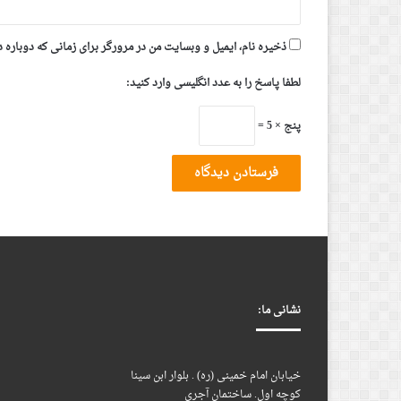
ذخیره نام، ایمیل و وبسایت من در مرورگر برای زمانی که دوباره 
لطفا پاسخ را به عدد انگلیسی وارد کنید:
پنج × 5 =
نشانی ما:
خیابان امام خمینی (ره) . بلوار ابن سینا
کوچه اول. ساختمان آجری