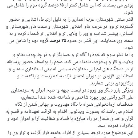
بودن می پسندند که این شامل کمتر از
۱۵ درصد
گروه دوم را شامل می
شود.
قشر سنتی شهرستان، عرب انصاری را به دلیل ارتباط، آشنایی و حضور
گسترده تر وی در عرصه های انقلابی شهرستان و سمت های شهرستانی و
استانی، بیشتر شناخته و وی را ولایی تر و انقلابی تر قلمداد کرده و به
سمت وی متمایلند. این قشر در حدود
۳۵ درصد
گروه دوم را شامل می
شود.
و اما قشر سوم که خود را آگاه تر و حسابگر تر و در چارچوب نظام و
ولایت و کار و پیشرفت قلمداد می کند، عجم را بواسطه حضور پرسابقه
تر در دستگاه های اجرایی، معاونت سیاسی امنیتی استانداری سمنان و
استانداری قزوین در دوران احمدی نژاد، ساده زیست و پاکدست و
پرکاربودن برمی شمارند.
ویژگی بارز دیگر وی ورود در لیست جبهه ی صبح ایران به سردمداری
علی اکبر رائفی پور چهره شاخص و شناخته شده ضد استعماری،
ضدفساد، آرمانخواهی همراه با نگاه مهدویت و جهانی شدن از نگاه
اسلام می باشد که بصورت ویدئویی اقدام به قرائت تعهدنامه و قسم به
قرآن و خدای متعال در راه مبارزه با فساد و شفافیت آرا و اموال خود و
خانواده نموده است.
این موضوع مورد توجه بسیاری از افراد جامعه قرار گرفته و تراز وی را