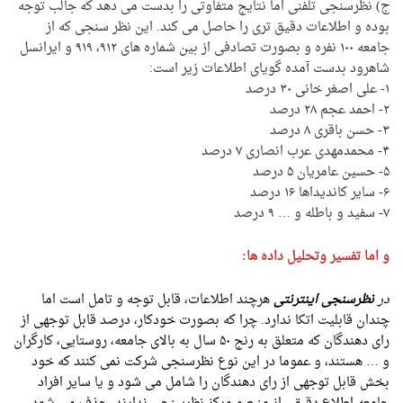
ج) نظرسنجی تلفنی اما نتایج متفاوتی را بدست می دهد که جالب توجه
بوده و اطلاعات دقیق تری را حاصل می کند. این نظر سنجی که از
جامعه ۱۰۰ نفره و بصورت تصادفی از بین شماره های ۹۱۲، ۹۱۹ و ایرانسل
شاهرود بدست آمده گویای اطلاعات زیر است:
۱- علی اصغر خانی ۳۰ درصد
۲- احمد عجم ۲۸ درصد
۳- حسن باقری ۸ درصد
۴- محمدمهدی عرب انصاری ۷ درصد
۵- حسین عامریان ۵ درصد
۶- سایر کاندیداها ۱۶ درصد
۷- سفید و باطله و … ۹ درصد
و اما تفسیر وتحلیل داده ها:
در
نظرسنجی اینترنتی
هرچند اطلاعات، قابل توجه و تامل است اما
چندان قابلیت اتکا ندارد. چرا که بصورت خودکار، درصد قابل توجهی از
رای دهندگان که متعلق به رنج ۵۰ سال به بالای جامعه، روستایی، کارگران
و … هستند، و عموما در این نوع نظرسنجی شرکت نمی کنند که خود
بخش قابل توجهی از رای دهندگان را شامل می شود و یا سایر افراد