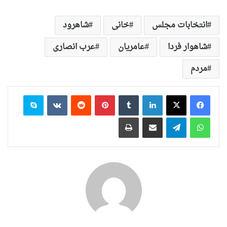
انتخابات مجلس
خانی
شاهرود
شاهوار فردا
عامریان
عرب انصاری
مردم
لینکدین
‫تامبلر
‫پین‌ترست
‫رددیت
‫VKontakte
اسکایپ
واتس آپ
تلگرام
اشتراک گذاری از طریق ایمیل
چاپ