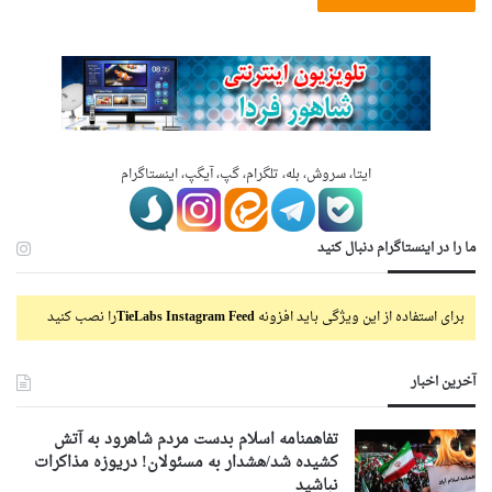
ایتا، سروش، بله، تلگرام، گپ، آیگپ، اینستاگرام
ما را در اینستاگرام دنبال کنید
برای استفاده از این ویژگی باید افزونه
TieLabs Instagram Feed
را نصب کنید
آخرین اخبار
تفاهمنامه اسلام بدست مردم شاهرود به آتش
کشیده شد/هشدار به مسئولان! دریوزه مذاکرات
نباشید