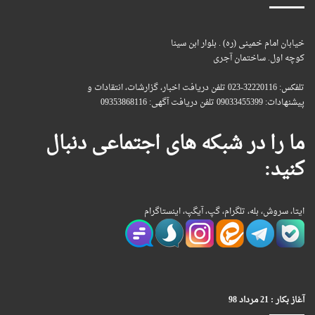
خیابان امام خمینی (ره) . بلوار ابن سینا
کوچه اول. ساختمان آجری
تلفکس: 32220116-023 تلفن دریافت اخبار، گزارشات، انتقادات و
پیشنهادات: 09033455399 تلفن دریافت آگهی: 09353868116
ما را در شبکه های اجتماعی دنبال
کنید:
ایتا، سروش، بله، تلگرام، گپ، آیگپ، اینستاگرام
آغاز بکار : 21 مرداد 98