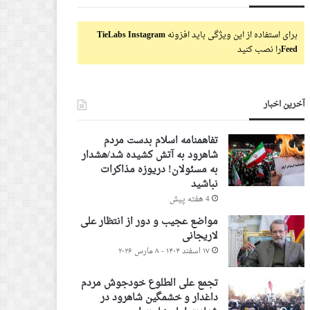
برای استفاده از این ویژگی باید افزونه
TieLabs Instagram
Feed
را نصب کنید
آخرین اخبار
تفاهمنامه اسلام بدست مردم
شاهرود به آتش کشیده شد/هشدار
به مسئولان! دریوزه مذاکرات
نباشید
4 هفته پیش
مواضع عجیب و دور از انتظار علی
لاریجانی
۱۷ اسفند ۱۴۰۴ - ۸ مارس ۲۰۲۶
تجمع علی الطلوع خودجوش مردم
داغدار و خشمگین شاهرود در