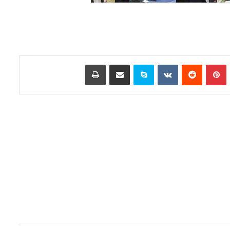
تامبلر
‫پین‌ترست
‫رددیت
‫VKontakte
اسکایپ
اشتراک گذاری از طریق ایمیل
چاپ