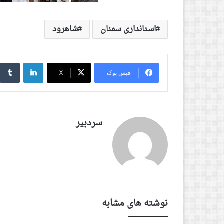
استانداری سمنان
شاهرود
لینکدین
‫
فیس بوک
X
سردبیر
نوشته های مشابه