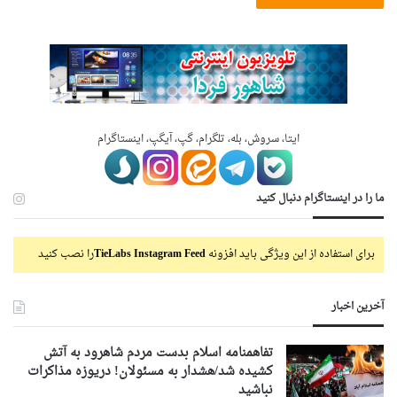
ایتا، سروش، بله، تلگرام، گپ، آیگپ، اینستاگرام
ما را در اینستاگرام دنبال کنید
برای استفاده از این ویژگی باید افزونه
TieLabs Instagram Feed
را نصب کنید
آخرین اخبار
تفاهمنامه اسلام بدست مردم شاهرود به آتش
کشیده شد/هشدار به مسئولان! دریوزه مذاکرات
نباشید