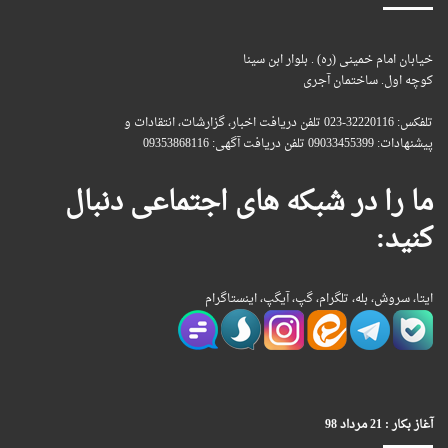
خیابان امام خمینی (ره) . بلوار ابن سینا
کوچه اول. ساختمان آجری
تلفکس: 32220116-023 تلفن دریافت اخبار، گزارشات، انتقادات و
پیشنهادات: 09033455399 تلفن دریافت آگهی: 09353868116
ما را در شبکه های اجتماعی دنبال
کنید:
ایتا، سروش، بله، تلگرام، گپ، آیگپ، اینستاگرام
آغاز بکار : 21 مرداد 98