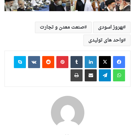
بهروز اسودی
صنعت معدن و تجارت
واحد های تولیدی
لینکدین
‫تامبلر
‫پین‌ترست
‫رددیت
‫VKontakte
اسکایپ
واتس آپ
تلگرام
اشتراک گذاری از طریق ایمیل
چاپ