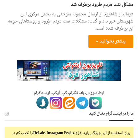
مشکل نفت مردم طرود برطرف شد
فرماندار شاهرود از ارسال محموله سوختی به بخش مرکزی این
شهرستان خبر داد و گفت: مشکلات نفت مردم طرود و روستاهای حومه
آن برطرف شده است.
بیشتر بخوانید »
ایتا، سروش، بله، تلگرام، گپ، آیگپ، اینستاگرام
ما را در اینستاگرام دنبال کنید
برای استفاده از این ویژگی باید افزونه
TieLabs Instagram Feed
را نصب کنید