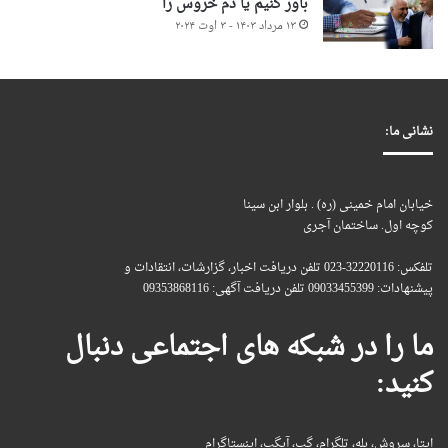
باور کنیم یا دم خروس را
۱۳ مرداد ۱۴۰۳ - ۳ اوت ۲۰۲۴
نشانی ما:
خیابان امام خمینی (ره) . بلوار ابن سینا
کوچه اول. ساختمان آجری
تلفکس: 32220116-023 تلفن دریافت اخبار، گزارشات، انتقادات و
پیشنهادات: 09033455399 تلفن دریافت آگهی: 09353868116
ما را در شبکه های اجتماعی دنبال
کنید:
ایتا، سروش، بله، تلگرام، گپ، آیگپ، اینستاگرام