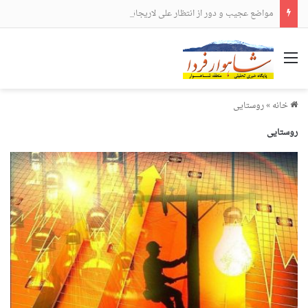
مواضع عجیب و دور از انتظار علی لاریجانی
منو
خانه
»
روستایی
روستایی