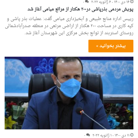
۱۶ دی ۱۴۰۰ - ۶ ژانویه ۲۰۲۲
۰
پویش مردمی بذرپاشی در۲۰۰ هکتار از مراتع میامی آغاز شد
رییس اداره منابع طبیعی و آبخیزداری میامی گفت: عملیات بذر پاشی و
کپه کاری در مساحت ۲۰۰ هکتار از اراضی مرتعی در منطقه صدرآبادشمالی
روستای استربند از توابع بخش مرکزی این شهرستان آغاز شد.
بیشتر بخوانید »
۱۱ دی ۱۴۰۰ - ۱ ژانویه ۲۰۲۲
۰